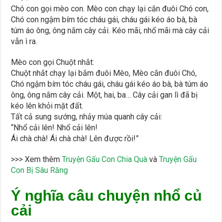
Chó con gọi mèo con. Mèo con chạy lại cắn đuôi Chó con,
Chó con ngậm bím tóc cháu gái, cháu gái kéo áo bà, bà
túm áo ông, ông nắm cây cải. Kéo mãi, nhổ mãi mà cây cải
vẫn ì ra.
Mèo con gọi Chuột nhắt:
Chuột nhắt chạy lại bắm đuôi Mèo, Mèo cắn đuôi Chó,
Chó ngậm bím tóc cháu gái, cháu gái kéo áo bà, bà túm áo
ông, ông nắm cây cải. Một, hai, ba… Cây cải gan lì đã bị
kéo lên khỏi mặt đất.
Tất cả sung sướng, nhảy múa quanh cây cải:
“Nhổ cải lên! Nhổ cải lên!
Ái chà chà! Ái chà chà! Lên được rồi!”
>>> Xem thêm
Truyện Gấu Con Chia Quà
và
Truyện Gấu
Con Bị Sâu Răng
Ý nghĩa câu chuyện nhổ củ
cải