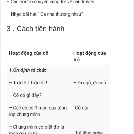
– Câu hỏi trò chuyện cùng trẻ về câu truyện
– Nhạc bài hát “ Cả nhà thương nhau”
3 . Cách tiến hành
Hoạt động của cô
Hoạt động của
trẻ
1.Ổn định tổ chức
– Trời tối! Trời tối !
–
Đi ngủ, đi ngủ
– Cô có gì đây?
– Các cô có 1 món quà tặng
-Củ cải
lớp chúng mình
– Chúng mình có biết đó là
-Trẻ lắng nghe
món quà gì k?