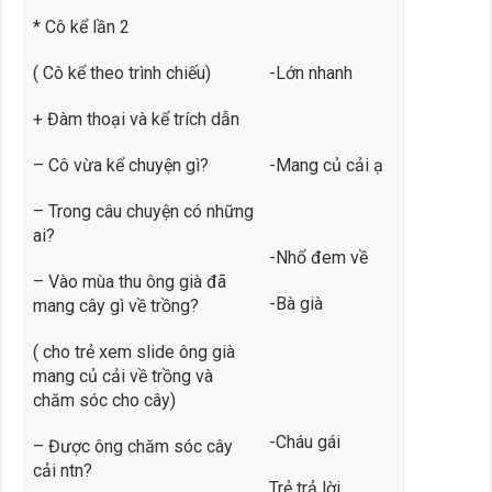
* Cô kể lần 2
( Cô kể theo trình chiếu)
-Lớn nhanh
+ Đàm thoại và kể trích dẫn
– Cô vừa kể chuyện gì?
-Mang củ cải ạ
– Trong câu chuyện có những
ai?
-Nhổ đem về
– Vào mùa thu ông già đã
-Bà già
mang cây gì về trồng?
( cho trẻ xem slide ông già
mang củ cải về trồng và
chăm sóc cho cây)
-Cháu gái
– Được ông chăm sóc cây
cải ntn?
Trẻ trả lời