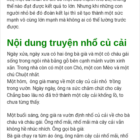
thể nào đạt được kết quả to lớn. Nhưng khi những con
người nhỏ bé đó đoàn kết lại thì sẽ tạo thành một sức
mạnh vô cùng lớn mạnh mà không ai có thể lường trước
được.
Nội dung
truyện nhổ củ cải
Ngày xửa, ngày xưa có hai ông bà già và một cô cháu gái
sống trong ngôi nhà bằng gỗ bên cạnh mảnh vườn xinh
xắn. Trong nhà còn có một con Chó, một con Mèo và một
chú Chuột nhắt.
Một hôm, ông già mang về một cây củ cải nhỏ trồng
trong vườn. Ngày ngày, ông ra sức chăm chút cho cây.
Chẳng bao lâu nó đã trở thành một cây cải khổng lồ, to
chưa từng thấy.
Một buổi sáng, ông già ra vườn định nhổ củ cải về cho bà
cháu và cháu gái. Ông nhổ mãi, nhổ mãi mà cây cải vẫn
không hề nhúc nhích. Ông gọi bà già:
Bà già chạy ra túm áo ông, ông nắm cây cải nhổ mãi, nhổ