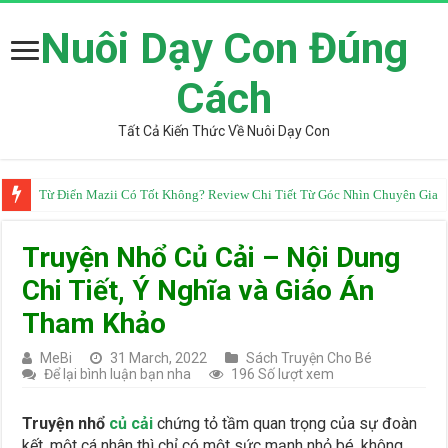
Nuôi Dạy Con Đúng
Cách
Tất Cả Kiến Thức Về Nuôi Dạy Con
Từ Điển Mazii Có Tốt Không? Review Chi Tiết Từ Góc Nhìn Chuyên Gia
Truyện Nhổ Củ Cải – Nội Dung
Chi Tiết, Ý Nghĩa và Giáo Án
Tham Khảo
MeBi
31 March, 2022
Sách Truyện Cho Bé
Để lại bình luận bạn nha
196 Số lượt xem
Truyện nhổ
củ cải
chứng tỏ tầm quan trọng của sự đoàn
kết, một cá nhân thì chỉ có một sức mạnh nhỏ bé, không