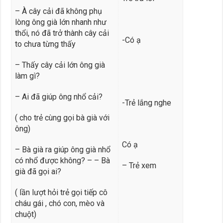
– À cây cải đã không phụ
lòng ông già lớn nhanh như
thổi, nó đã trở thành cây cải
-Có ạ
to chưa từng thấy
– Thấy cây cải lớn ông già
làm gì?
– Ai đã giúp ông nhổ cải?
-Trẻ lắng nghe
( cho trẻ cùng gọi bà già với
ông)
Có ạ
– Bà già ra giúp ông già nhổ
có nhổ được không? – – Bà
– Trẻ xem
già đã gọi ai?
( lần lượt hỏi trẻ gọi tiếp cô
cháu gái , chó con, mèo và
chuột)