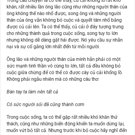
Trong câu chuyện ta có thể thấy, củ cải khổng lồ rất khó
khăn, rất nhiều lần ông lão cũng như những người thân của
ông không thể nào nhổ được, song ông và những người
thân của ông vẫn không bỏ cuộc và quyết tâm nhổ bằng
được củ cải lên. Ta có thể thấy, củ cải ở đây tượng trưng
cho những thành quả trong cuộc sống, song tuy to lớn
nhưng không dễ dàng gặt hái được. Nó yêu cầu sự nhẫn
nại và sự cố gắng lớn nhất đến từ mỗi người.
Ông lão và những người thân của mình hẳn phải có một
sức mạnh tinh thần vô cùng to lớn, tất cả đều không bỏ
cuộc giữa chừng để có thể có được cây củ cải khổng lồ.
Không phải ngẫu nhiên mà có những câu thơ:
Bàn tay ta làm nên tất cả
Có sức người sỏi đã cũng thành cơm
Trong cuộc sống, ta có thể gặp rất nhiều khó khăn thử
thách, cũng như những biến động khiến ta muốn dừng lại,
muốn vứt bỏ tất cả. Nhưng trước khi bỏ cuộc hãy nghĩ đến