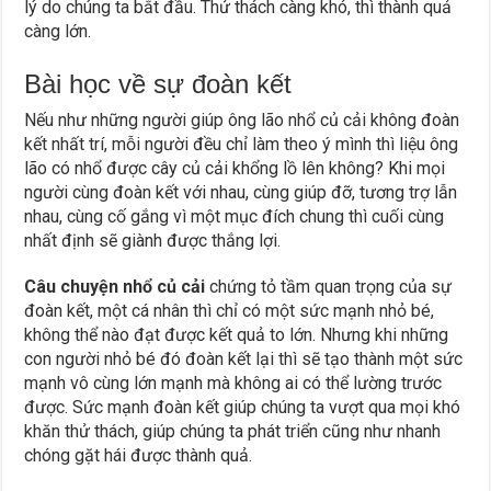
lý do chúng ta bắt đầu. Thử thách càng khó, thì thành quả
càng lớn.
Bài học về sự đoàn kết
Nếu như những người giúp ông lão nhổ củ cải không đoàn
kết nhất trí, mỗi người đều chỉ làm theo ý mình thì liệu ông
lão có nhổ được cây củ cải khổng lồ lên không? Khi mọi
người cùng đoàn kết với nhau, cùng giúp đỡ, tương trợ lẫn
nhau, cùng cố gắng vì một mục đích chung thì cuối cùng
nhất định sẽ giành được thắng lợi.
Câu chuyện nhổ củ cải
chứng tỏ tầm quan trọng của sự
đoàn kết, một cá nhân thì chỉ có một sức mạnh nhỏ bé,
không thể nào đạt được kết quả to lớn. Nhưng khi những
con người nhỏ bé đó đoàn kết lại thì sẽ tạo thành một sức
mạnh vô cùng lớn mạnh mà không ai có thể lường trước
được. Sức mạnh đoàn kết giúp chúng ta vượt qua mọi khó
khăn thử thách, giúp chúng ta phát triển cũng như nhanh
chóng gặt hái được thành quả.