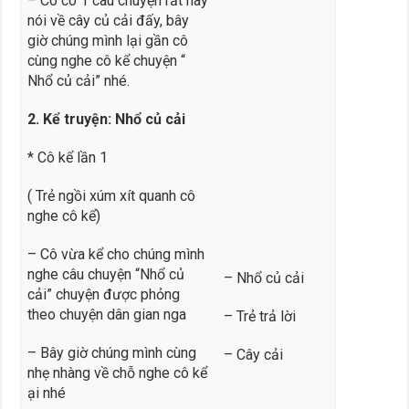
– Cô có 1 câu chuyện rất hay
nói về cây củ cải đấy, bây
giờ chúng mình lại gần cô
cùng nghe cô kể chuyện “
Nhổ củ cải” nhé.
2. Kể truyện: Nhổ củ cải
* Cô kể lần 1
( Trẻ ngồi xúm xít quanh cô
nghe cô kể)
– Cô vừa kể cho chúng mình
nghe câu chuyện “Nhổ củ
– Nhổ củ cải
cải” chuyện được phỏng
theo chuyện dân gian nga
– Trẻ trả lời
– Bây giờ chúng mình cùng
– Cây cải
nhẹ nhàng về chỗ nghe cô kể
ại nhé