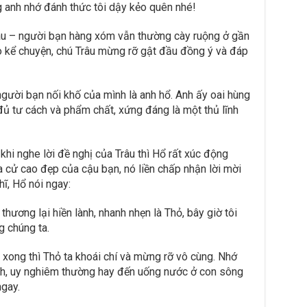
 anh nhớ đánh thức tôi dậy kẻo quên nhé!
âu – người bạn hàng xóm vẫn thường cày ruộng ở gần
 kể chuyện, chú Trâu mừng rỡ gật đầu đồng ý và đáp
 người bạn nối khố của mình là anh hổ. Anh ấy oai hùng
ủ tư cách và phẩm chất, xứng đáng là một thủ lĩnh
khi nghe lời đề nghị của Trâu thì Hổ rất xúc động
 cử cao đẹp của cậu bạn, nó liền chấp nhận lời mời
ĩ, Hổ nói ngay:
hương lại hiền lành, nhanh nhẹn là Thỏ, bây giờ tôi
g chúng ta.
e xong thì Thỏ ta khoái chí và mừng rỡ vô cùng. Nhớ
nh, uy nghiêm thường hay đến uống nước ở con sông
ngay.