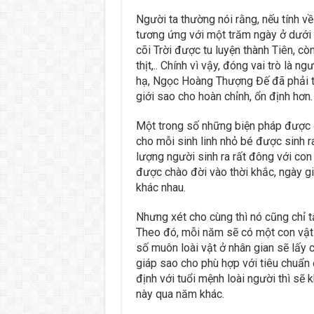
Người ta thường nói rằng, nếu tính về
tương ứng với một trăm ngày ở dưới t
cõi Trời được tu luyện thành Tiên, c
thịt,.. Chính vì vậy, đóng vai trò là ng
hạ, Ngọc Hoàng Thượng Đế đã phải ti
giới sao cho hoàn chỉnh, ổn định hơn.
Một trong số những biện pháp được đ
cho mỗi sinh linh nhỏ bé được sinh ra
lượng người sinh ra rất đông với con 
được chào đời vào thời khắc, ngày gi
khác nhau.
Nhưng xét cho cùng thì nó cũng chỉ tậ
Theo đó, mỗi năm sẽ có một con vật 
số muôn loài vật ở nhân gian sẽ lấy c
giáp sao cho phù hợp với tiêu chuẩn
định với tuổi mệnh loài người thì sẽ 
này qua năm khác.