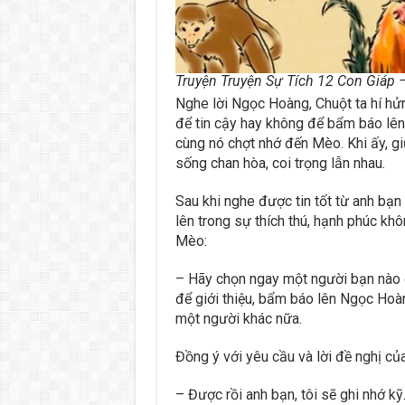
Truyện Truyện Sự Tích 12 Con Giáp 
Nghe lời Ngọc Hoàng, Chuột ta hí hử
để tin cậy hay không để bẩm báo lên 
cùng nó chợt nhớ đến Mèo. Khi ấy, g
sống chan hòa, coi trọng lẫn nhau.
Sau khi nghe được tin tốt từ anh bạn
lên trong sự thích thú, hạnh phúc khô
Mèo:
– Hãy chọn ngay một người bạn nào 
để giới thiệu, bẩm báo lên Ngọc Hoàn
một người khác nữa.
Đồng ý với yêu cầu và lời đề nghị c
– Được rồi anh bạn, tôi sẽ ghi nhớ k