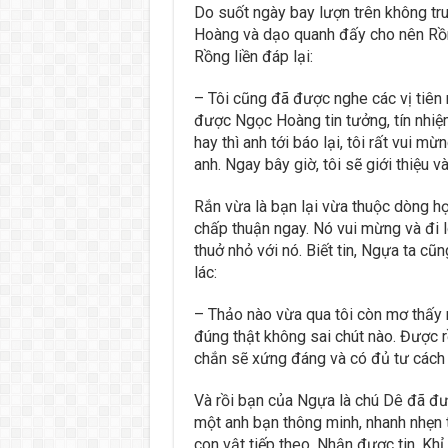
Do suốt ngày bay lượn trên không tru
Hoàng và dạo quanh đấy cho nên Rồn
Rồng liền đáp lại:
– Tôi cũng đã được nghe các vị tiên 
được Ngọc Hoàng tin tưởng, tín nhiệ
hay thì anh tới báo lại, tôi rất vui m
anh. Ngay bây giờ, tôi sẽ giới thiệu 
Rắn vừa là bạn lại vừa thuộc dòng h
chấp thuận ngay. Nó vui mừng và đi 
thuở nhỏ với nó. Biết tin, Ngựa ta cũ
lác:
– Thảo nào vừa qua tôi còn mơ thấy 
đúng thật không sai chút nào. Được r
chắn sẽ xứng đáng và có đủ tư cách 
Và rồi bạn của Ngựa là chú Dê đã đư
một anh bạn thông minh, nhanh nhẹn 
con vật tiếp theo. Nhận được tin, Khỉ