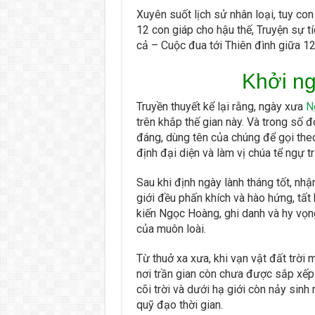
Xuyên suốt lịch sử nhân loại, tuy co
12 con giáp cho hậu thế, Truyện sự t
cả – Cuộc đua tới Thiên đình giữa 12
Khởi n
Truyền thuyết kể lại rằng, ngày xưa
N
trên khắp thế gian này. Và trong số 
đáng, dùng tên của chúng để gọi th
định đại diện và làm vị chúa tể ngự t
Sau khi định ngày lành tháng tốt, nh
giới đều phấn khích và hào hứng, tất 
kiến Ngọc Hoàng, ghi danh và hy vọng
của muôn loài.
Từ thuở xa xưa, khi vạn vật đất trời
nơi trần gian còn chưa được sắp xếp ổ
cõi trời và dưới hạ giới còn nảy sinh
quỹ đạo thời gian.