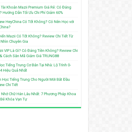
Tài Khoản Mazii Premium Giá Rẻ: Có Đáng
? Hướng Dẫn Tối Ưu Chi Phí Giảm 60%
ew HeyChina Có Tốt Không? Có Nên Học với
China?
iển Mazii Có Tốt Không? Review Chi Tiết Từ
Nhìn Chuyên Gia
ii VIP Là Gì? Có Đáng Tiền Không? Review Chi
t & Cách Săn Mã Giảm Giá TRUNG88
ọc Tiếng Trung Cơ Bản Tại Nhà: Lộ Trình 0-
4 Hiệu Quả Nhất
 Học Tiếng Trung Cho Người Mới Bắt Đầu
ew Chi Tiết
 Nhớ Chữ Hán Lâu Nhất: 7 Phương Pháp Khoa
 Bẻ Khóa Vạn Tự