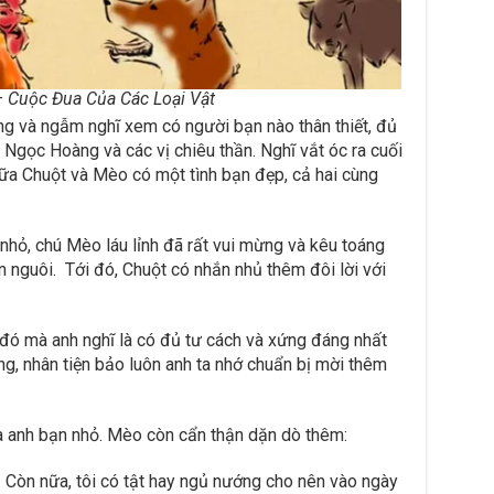
– Cuộc Đua Của Các Loại Vật
ng và ngẫm nghĩ xem có người bạn nào thân thiết, đủ
Ngọc Hoàng và các vị chiêu thần. Nghĩ vắt óc ra cuối
iữa Chuột và Mèo có một tình bạn đẹp, cả hai cùng
 nhỏ, chú Mèo láu lỉnh đã rất vui mừng và kêu toáng
n nguôi. Tới đó, Chuột có nhắn nhủ thêm đôi lời với
đó mà anh nghĩ là có đủ tư cách và xứng đáng nhất
g, nhân tiện bảo luôn anh ta nhớ chuẩn bị mời thêm
ủa anh bạn nhỏ. Mèo còn cẩn thận dặn dò thêm:
ỹ. Còn nữa, tôi có tật hay ngủ nướng cho nên vào ngày