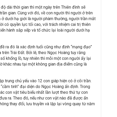
 độ dài thời gian thì một ngày trên Thiên đình sẽ
rần gian. Cùng với đó, về con người thì người ở trên
òn ở dưới hạ giới là người phàm thường, người trần mắt
ười có quyền lực tối cao, với trách nhiệm cai trị thiên
ến hành sắp xếp và tổ chức lại loài người dưới hạ
ề ra đó là xác định tuổi cũng như định “mạng đạo”
 trên Trái Đất. Bởi lẽ, theo Ngọc Hoàng tuy rằng
số khổng lồ, tuy nhiên thì mỗi một con người ấy lại
ờ khác nhau tại một không gian địa điểm cũng là
p trung chủ yếu vào 12 con giáp hiện có ở cõi trần.
“cầm tinh” đại diện do Ngọc Hoàng ấn định. Trong
ác con vật tiêu biểu nhất lần lượt theo thứ tự con
 đưa ra. Theo đó, nếu như con vật nào đã được ấn
không thay đổi, lưu truyền và lặp lại vòng quay từ năm