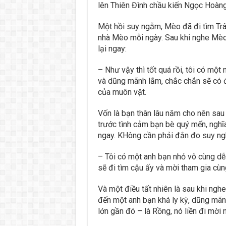
lên Thiên Đình chầu kiến Ngọc Hoàng
Một hồi suy ngẫm, Mèo đã đi tìm Tr
nhà Mèo mỗi ngày. Sau khi nghe Mèo
lại ngay:
– Như vậy thì tốt quá rồi, tôi có một
và dũng mãnh lắm, chắc chắn sẽ có đ
của muôn vật.
Vốn là bạn thân lâu năm cho nên sau 
trước tình cảm bạn bè quý mến, nghĩa
ngay. KHông cần phải đắn đo suy ngh
– Tôi có một anh bạn nhỏ vô cùng dễ t
sẽ đi tìm cậu ấy và mời tham gia cùn
Và một điều tất nhiên là sau khi ngh
đến một anh bạn khá ly kỳ, dũng mã
lớn gần đó – là Rồng, nó liền đi mời 