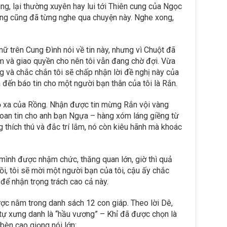
ng, lại thường xuyên hay lui tới Thiên cung của Ngọc
g cũng đã từng nghe qua chuyện này. Nghe xong,
nữ trên Cung Đình nói về tin này, nhưng vì Chuột đã
m và giao quyền cho nên tôi vẫn đang chờ đợi. Vừa
ừng và chắc chắn tôi sẽ chấp nhận lời đề nghị này của
và đến báo tin cho một người bạn thân của tôi là Rắn.
ọ xa của Rồng. Nhận được tin mừng Rắn vội vàng
loan tin cho anh bạn Ngựa – hàng xóm láng giềng từ
ng thích thú và đắc trí lắm, nó còn kiêu hãnh mà khoác
mình được nhậm chức, thăng quan lớn, giờ thì quả
ồi, tôi sẽ mời một người bạn của tôi, cậu ấy chắc
để nhận trọng trách cao cả này.
ợc nằm trong danh sách 12 con giáp. Theo lời Dê,
tự xưng danh là “hầu vương” – Khỉ đã được chọn là
 bèn cao giọng nói lớn: