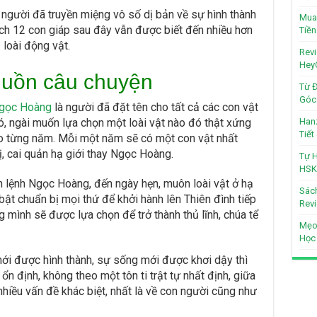
n người đã truyền miệng vô số dị bản về sự hình thành
Mua 
ích 12 con giáp sau đây vẫn được biết đến nhiều hơn
Tiền
 loài động vật.
Revi
Hey
guồn câu chuyện
Từ Đ
Góc 
gọc Hoàng
là người đã đặt tên cho tất cả các con vật
đó, ngài muốn lựa chọn một loài vật nào đó thật xứng
Hanz
Tiế
eo từng năm. Mỗi một năm sẽ có một con vật nhất
rị, cai quản hạ giới thay Ngọc Hoàng.
Tự H
HSK
ận lệnh Ngọc Hoàng, đến ngày hẹn, muôn loài vật ở hạ
Sách
bật chuẩn bị mọi thứ để khởi hành lên Thiên đình tiếp
Revi
 mình sẽ được lựa chọn để trở thành thủ lĩnh, chúa tể
Mẹo
Học
 mới được hình thành, sự sống mới được khơi dậy thì
n định, không theo một tôn ti trật tự nhất định, giữa
 nhiều vấn đề khác biệt, nhất là về con người cũng như