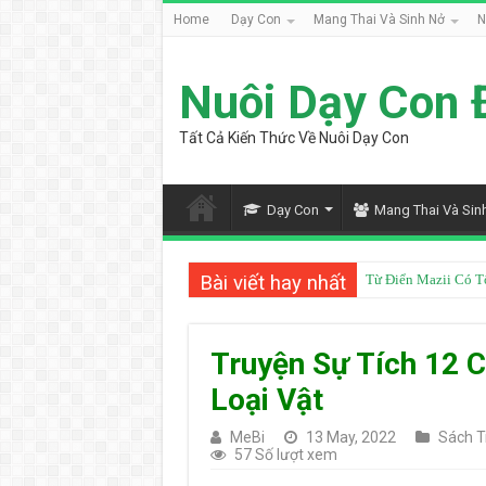
Home
Dạy Con
Mang Thai Và Sinh Nở
N
Nuôi Dạy Con 
Tất Cả Kiến Thức Về Nuôi Dạy Con
Dạy Con
Mang Thai Và Sin
Bài viết hay nhất
Từ Điển Mazii Có T
Truyện Sự Tích 12 
Loại Vật
MeBi
13 May, 2022
Sách T
57 Số lượt xem