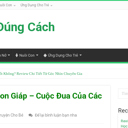
uôi Con
Ứng Dụng Cho Trẻ
Đúng Cách
h Nở
Nuôi Con
Ứng Dụng Cho Trẻ
ốt Không? Review Chi Tiết Từ Góc Nhìn Chuyên Gia
Con Giáp – Cuộc Đua Của Các
Rec
ruyện Cho Bé
Để lại bình luận bạn nha
Revi
Học 