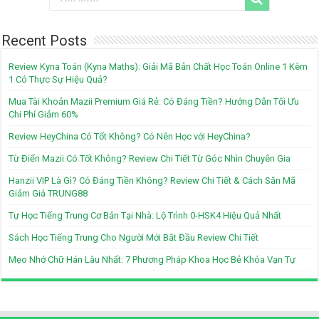
Recent Posts
Review Kyna Toán (Kyna Maths): Giải Mã Bản Chất Học Toán Online 1 Kèm
1 Có Thực Sự Hiệu Quả?
Mua Tài Khoản Mazii Premium Giá Rẻ: Có Đáng Tiền? Hướng Dẫn Tối Ưu
Chi Phí Giảm 60%
Review HeyChina Có Tốt Không? Có Nên Học với HeyChina?
Từ Điển Mazii Có Tốt Không? Review Chi Tiết Từ Góc Nhìn Chuyên Gia
Hanzii VIP Là Gì? Có Đáng Tiền Không? Review Chi Tiết & Cách Săn Mã
Giảm Giá TRUNG88
Tự Học Tiếng Trung Cơ Bản Tại Nhà: Lộ Trình 0-HSK4 Hiệu Quả Nhất
Sách Học Tiếng Trung Cho Người Mới Bắt Đầu Review Chi Tiết
Mẹo Nhớ Chữ Hán Lâu Nhất: 7 Phương Pháp Khoa Học Bẻ Khóa Vạn Tự