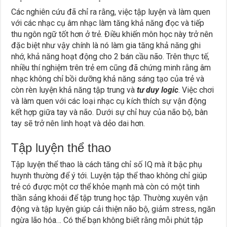
Các nghiên cứu đã chỉ ra rằng, việc tập luyện và làm quen
với các nhạc cụ âm nhạc làm tăng khả năng đọc và tiếp
thu ngôn ngữ tốt hơn ở trẻ. Điều khiến môn học này trở nên
đặc biệt như vậy chính là nó làm gia tăng khả năng ghi
nhớ, khả năng hoạt động cho 2 bán cầu não. Trên thực tế,
nhiều thí nghiệm trên trẻ em cũng đã chứng minh rằng âm
nhạc không chỉ bồi dưỡng khả năng sáng tạo của trẻ và
còn rèn luyện khả năng tập trung và
tư duy logic
. Việc chơi
và làm quen với các loại nhạc cụ kích thích sự vận động
kết hợp giữa tay và não. Dưới sự chỉ huy của não bộ, bàn
tay sẽ trở nên linh hoạt và dẻo dai hơn.
Tập luyện thể thao
Tập luyện thể thao là cách tăng chỉ số IQ mà ít bậc phụ
huynh thường để ý tới. Luyện tập thể thao không chỉ giúp
trẻ có được một cơ thể khỏe mạnh mà còn có một tinh
thần sảng khoái để tập trung học tập. Thường xuyên vận
động và tập luyện giúp cải thiện não bộ, giảm stress, ngăn
ngừa lão hóa… Có thể bạn không biết rằng mỗi phút tập