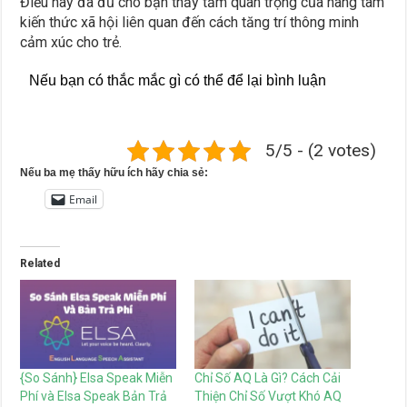
Điều này đã đủ cho bạn thấy tầm quan trọng của nâng tâm
kiến thức xã hội liên quan đến cách tăng trí thông minh
cảm xúc cho trẻ.
Nếu bạn có thắc mắc gì có thể để lại bình luận
5/5 - (2 votes)
Nếu ba mẹ thấy hữu ích hãy chia sẻ:
Email
Related
{So Sánh} Elsa Speak Miễn
Chỉ Số AQ Là Gì? Cách Cải
Phí và Elsa Speak Bản Trả
Thiện Chỉ Số Vượt Khó AQ