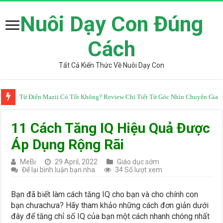
Nuôi Dạy Con Đúng
Cách
Tất Cả Kiến Thức Về Nuôi Dạy Con
Từ Điển Mazii Có Tốt Không? Review Chi Tiết Từ Góc Nhìn Chuyên Gia
11 Cách Tăng IQ Hiệu Quả Được
Áp Dụng Rộng Rãi
MeBi
29 April, 2022
Giáo dục sớm
Để lại bình luận bạn nha
34 Số lượt xem
Bạn đã biết làm cách tăng IQ cho bạn và cho chính con
bạn chưachưa? Hãy tham khảo những cách đơn giản dưới
đây để tăng chỉ số IQ của bạn một cách nhanh chóng nhất