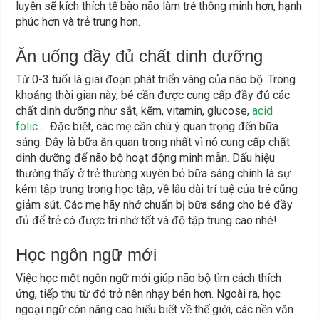
luyện sẽ kích thích tế bào não làm trẻ thông minh hơn, hạnh
phúc hơn và trẻ trung hơn.
Ăn uống đầy đủ chất dinh dưỡng
Từ 0-3 tuổi là giai đoạn phát triển vàng của não bộ. Trong
khoảng thời gian này, bé cần được cung cấp đầy đủ các
chất dinh dưỡng như sắt, kẽm, vitamin, glucose,
acid
folic
…. Đặc biệt, các mẹ cần chú ý quan trọng đến bữa
sáng. Đây là bữa ăn quan trọng nhất vì nó cung cấp chất
dinh dưỡng để não bộ hoạt động minh mẫn. Dấu hiệu
thường thấy ở trẻ thường xuyên bỏ bữa sáng chính là sự
kém tập trung trong học tập, về lâu dài trí tuệ của trẻ cũng
giảm sút. Các mẹ hãy nhớ chuẩn bị bữa sáng cho bé đầy
đủ để trẻ có được trí nhớ tốt và độ tập trung cao nhé!
Học ngôn ngữ mới
Việc học một ngôn ngữ mới giúp não bộ tìm cách thích
ứng, tiếp thu từ đó trở nên nhạy bén hơn. Ngoài ra, học
ngoại ngữ còn nâng cao hiểu biết về thế giới, các nền văn