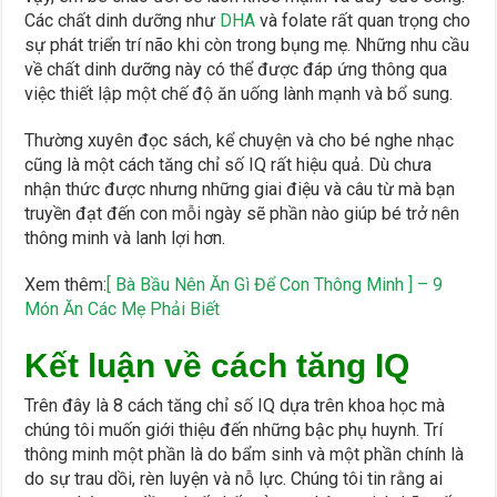
Các chất dinh dưỡng như
DHA
và folate rất quan trọng cho
sự phát triển trí não khi còn trong bụng mẹ. Những nhu cầu
về chất dinh dưỡng này có thể được đáp ứng thông qua
việc thiết lập một chế độ ăn uống lành mạnh và bổ sung.
Thường xuyên đọc sách, kể chuyện và cho bé nghe nhạc
cũng là một cách tăng chỉ số IQ rất hiệu quả. Dù chưa
nhận thức được nhưng những giai điệu và câu từ mà bạn
truyền đạt đến con mỗi ngày sẽ phần nào giúp bé trở nên
thông minh và lanh lợi hơn.
Xem thêm:
[ Bà Bầu Nên Ăn Gì Để Con Thông Minh ] – 9
Món Ăn Các Mẹ Phải Biết
Kết luận về cách tăng IQ
Trên đây là 8 cách tăng chỉ số IQ dựa trên khoa học mà
chúng tôi muốn giới thiệu đến những bậc phụ huynh. Trí
thông minh một phần là do bẩm sinh và một phần chính là
do sự trau dồi, rèn luyện và nỗ lực. Chúng tôi tin rằng ai