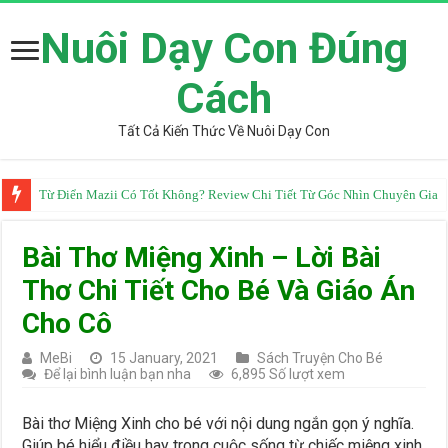
Nuôi Dạy Con Đúng
Cách
Tất Cả Kiến Thức Về Nuôi Dạy Con
Từ Điển Mazii Có Tốt Không? Review Chi Tiết Từ Góc Nhìn Chuyên Gia
Bài Thơ Miệng Xinh – Lời Bài
Thơ Chi Tiết Cho Bé Và Giáo Án
Cho Cô
MeBi
15 January, 2021
Sách Truyện Cho Bé
Để lại bình luận bạn nha
6,895 Số lượt xem
Bài thơ Miệng Xinh cho bé với nội dung ngắn gọn ý nghĩa.
Giúp bé hiểu điều hay trong cuộc sống từ chiếc miệng xinh