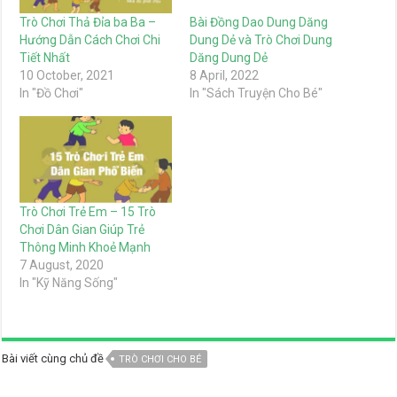
Trò Chơi Thả Đỉa ba Ba –
Bài Đồng Dao Dung Dăng
Hướng Dẫn Cách Chơi Chi
Dung Dẻ và Trò Chơi Dung
Tiết Nhất
Dăng Dung Dẻ
10 October, 2021
8 April, 2022
In "Đồ Chơi"
In "Sách Truyện Cho Bé"
Trò Chơi Trẻ Em – 15 Trò
Chơi Dân Gian Giúp Trẻ
Thông Minh Khoẻ Mạnh
7 August, 2020
In "Kỹ Năng Sống"
Bài viết cùng chủ đề
TRÒ CHƠI CHO BÉ