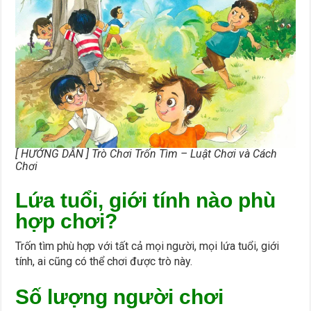
[ HƯỚNG DẪN ] Trò Chơi Trốn Tìm – Luật Chơi và Cách
Chơi
Lứa tuổi, giới tính nào phù
hợp chơi?
Trốn tìm phù hợp với tất cả mọi người, mọi lứa tuổi, giới
tính, ai cũng có thể chơi được trò này.
Số lượng người chơi