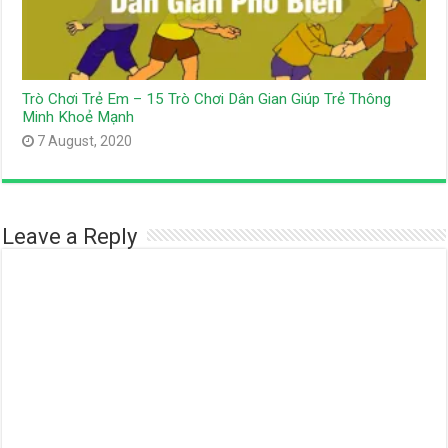
Trò Chơi Trẻ Em – 15 Trò Chơi Dân Gian Giúp Trẻ Thông
Minh Khoẻ Mạnh
7 August, 2020
Leave a Reply