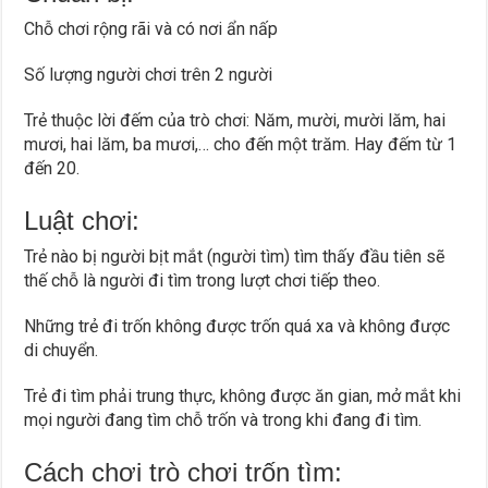
Chỗ chơi rộng rãi và có nơi ẩn nấp
Số lượng người chơi trên 2 người
Trẻ thuộc lời đếm của trò chơi: Năm, mười, mười lăm, hai
mươi, hai lăm, ba mươi,… cho đến một trăm. Hay đếm từ 1
đến 20.
Luật chơi:
Trẻ nào bị người bịt mắt (người tìm) tìm thấy đầu tiên sẽ
thế chỗ là người đi tìm trong lượt chơi tiếp theo.
Những trẻ đi trốn không được trốn quá xa và không được
di chuyển.
Trẻ đi tìm phải trung thực, không được ăn gian, mở mắt khi
mọi người đang tìm chỗ trốn và trong khi đang đi tìm.
Cách chơi trò chơi trốn tìm: