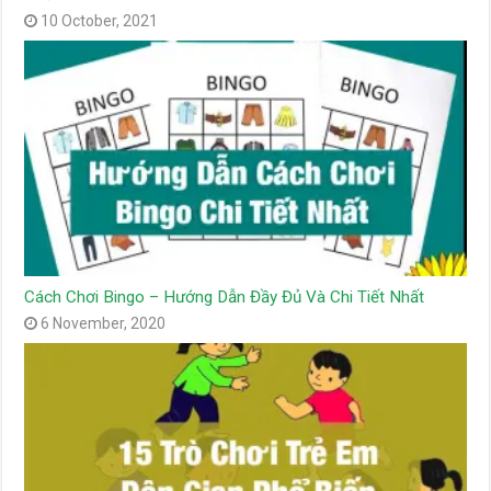
10 October, 2021
Cách Chơi Bingo – Hướng Dẫn Đầy Đủ Và Chi Tiết Nhất
6 November, 2020