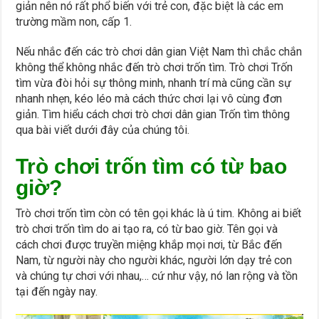
giản nên nó rất phổ biến với trẻ con, đặc biệt là các em
trường mầm non, cấp 1.
Nếu nhắc đến các trò chơi dân gian Việt Nam thì chắc chắn
không thể không nhắc đến trò chơi trốn tìm. Trò chơi Trốn
tìm vừa đòi hỏi sự thông minh, nhanh trí mà cũng cần sự
nhanh nhẹn, kéo léo mà cách thức chơi lại vô cùng đơn
giản. Tìm hiểu cách chơi trò chơi dân gian Trốn tìm thông
qua bài viết dưới đây của chúng tôi.
Trò chơi trốn tìm có từ bao
giờ?
Trò chơi trốn tìm còn có tên gọi khác là ú tim. Không ai biết
trò chơi trốn tìm do ai tạo ra, có từ bao giờ. Tên gọi và
cách chơi được truyền miệng khắp mọi nơi, từ Bắc đến
Nam, từ người này cho người khác, người lớn dạy trẻ con
và chúng tự chơi với nhau,… cứ như vậy, nó lan rộng và tồn
tại đến ngày nay.