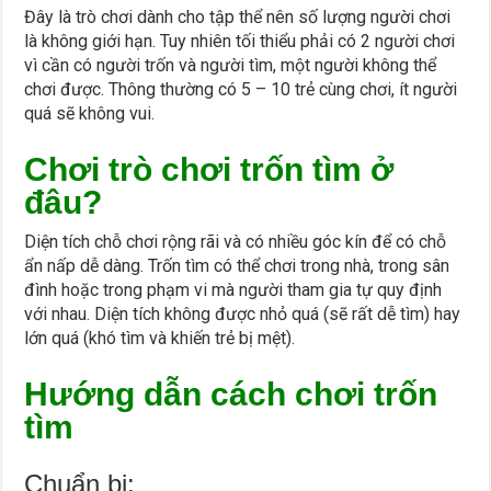
Đây là trò chơi dành cho tập thể nên số lượng người chơi
là không giới hạn. Tuy nhiên tối thiểu phải có 2 người chơi
vì cần có người trốn và người tìm, một người không thể
chơi được. Thông thường có 5 – 10 trẻ cùng chơi, ít người
quá sẽ không vui.
Chơi trò chơi trốn tìm ở
đâu?
Diện tích chỗ chơi rộng rãi và có nhiều góc kín để có chỗ
ẩn nấp dễ dàng. Trốn tìm có thể chơi trong nhà, trong sân
đình hoặc trong phạm vi mà người tham gia tự quy định
với nhau. Diện tích không được nhỏ quá (sẽ rất dễ tìm) hay
lớn quá (khó tìm và khiến trẻ bị mệt).
Hướng dẫn cách chơi trốn
tìm
Chuẩn bị: