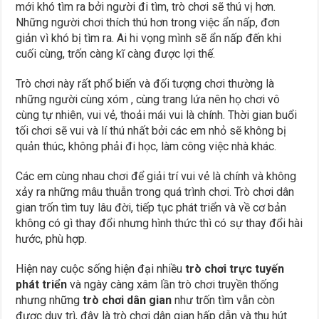
mới khó tìm ra bởi người đi tìm, trò chơi sẽ thú vị hơn.
Những người chơi thích thú hơn trong việc ẩn nấp, đơn
giản vì khó bị tìm ra. Ai hi vọng mình sẽ ẩn nấp đến khi
cuối cùng, trốn càng kĩ càng được lợi thế.
Trò chơi này rất phổ biến và đối tượng chơi thường là
những người cùng xóm , cùng trang lứa nên họ chơi vô
cùng tự nhiên, vui vẻ, thoải mái vui là chính. Thời gian buổi
tối chơi sẽ vui và lí thú nhất bởi các em nhỏ sẽ không bị
quản thúc, không phải đi học, làm công việc nhà khác.
Các em cùng nhau chơi để giải trí vui vẻ là chính và không
xảy ra những mâu thuẫn trong quá trình chơi. Trò chơi dân
gian trốn tìm tuy lâu đời, tiếp tục phát triển và về cơ bản
không có gì thay đổi nhưng hình thức thì có sự thay đổi hài
hước, phù hợp.
Hiện nay cuộc sống hiện đại nhiều
trò chơi trực tuyến
phát triển
và ngày càng xâm lần trò chơi truyền thống
nhưng những
trò chơi dân gian
như trốn tìm vẫn còn
được duy trì, đây là trò chơi dân gian hấp dẫn và thu hút