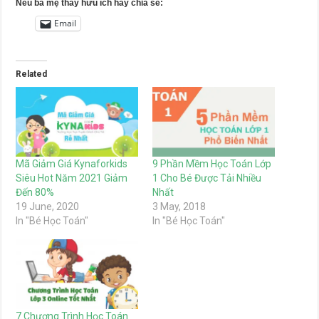
Nếu ba mẹ thấy hữu ích hãy chia sẻ:
Email
Related
Mã Giảm Giá Kynaforkids
9 Phần Mềm Học Toán Lớp
Siêu Hot Năm 2021 Giảm
1 Cho Bé Được Tải Nhiều
Đến 80%
Nhất
19 June, 2020
3 May, 2018
In "Bé Học Toán"
In "Bé Học Toán"
7 Chương Trình Học Toán