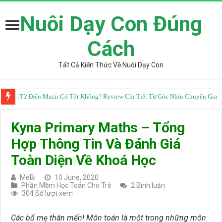
Nuôi Dạy Con Đúng
Cách
Tất Cả Kiến Thức Về Nuôi Dạy Con
Từ Điển Mazii Có Tốt Không? Review Chi Tiết Từ Góc Nhìn Chuyên Gia
Kyna Primary Maths – Tổng
Hợp Thông Tin Và Đánh Giá
Toàn Diện Về Khoá Học
MeBi
10 June, 2020
Phần Mềm Học Toán Cho Trẻ
2 Bình luận
304 Số lượt xem
Các bố mẹ thân mến! Môn toán là một trong những môn