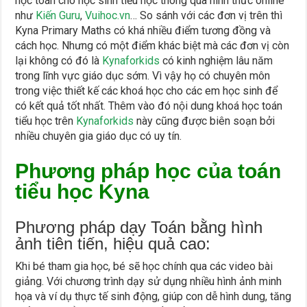
học toán cho học sinh tiểu học thông qua hình thức online
như
Kiến Guru
,
Vuihoc.vn
… So sánh với các đơn vị trên thì
Kyna Primary Maths có khá nhiều điểm tương đồng và
cách học. Nhưng có một điểm khác biệt mà các đơn vị còn
lại không có đó là
Kynaforkids
có kinh nghiệm lâu năm
trong lĩnh vực giáo dục sớm. Vì vậy họ có chuyên môn
trong việc thiết kế các khoá học cho các em học sinh để
có kết quả tốt nhất. Thêm vào đó nội dung khoá học toán
tiểu học trên
Kynaforkids
này cũng được biên soạn bởi
nhiều chuyên gia giáo dục có uy tín.
Phương pháp học của toán
tiểu học Kyna
Phương pháp dạy Toán bằng hình
ảnh tiên tiến, hiệu quả cao:
Khi bé tham gia học, bé sẽ học chính qua các video bài
giảng. Với chương trình dạy sử dụng nhiều hình ảnh minh
họa và ví dụ thực tế sinh động, giúp con dễ hình dung, tăng