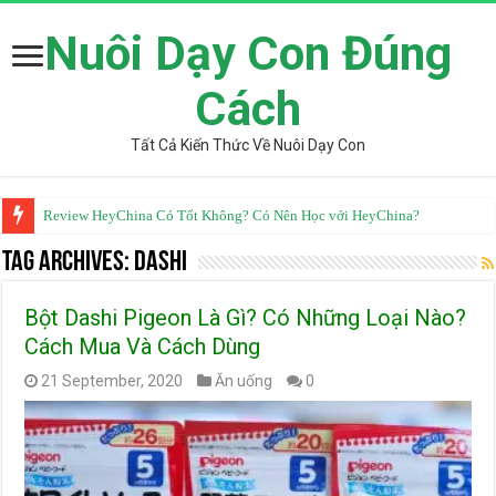
Nuôi Dạy Con Đúng
Cách
Tất Cả Kiến Thức Về Nuôi Dạy Con
Review HeyChina Có Tốt Không? Có Nên Học với HeyChina?
Từ Điển Mazii Có Tốt Không? Review Chi Tiết Từ Góc Nhìn Chuyên Gia
Tag Archives:
Dashi
Bột Dashi Pigeon Là Gì? Có Những Loại Nào?
Cách Mua Và Cách Dùng
21 September, 2020
Ăn uống
0