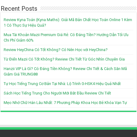
Recent Posts
Review Kyna Toán (Kyna Maths): Giải Mã Bản Chất Học Toán Online 1 Kèm
1 Có Thực Sự Hiệu Quả?
Mua Tài Khoản Mazii Premium Giá Rẻ: Có Đáng Tiền? Hướng Dẫn Tối Ưu
Chi Phí Giảm 60%
Review HeyChina Có Tốt Không? Có Nên Học với HeyChina?
Từ Điển Mazii Có Tốt Không? Review Chi Tiết Từ Góc Nhìn Chuyên Gia
Hanzii VIP Là Gì? Có Đáng Tiền Không? Review Chi Tiết & Cách Săn Mã
Giảm Giá TRUNG88
Tự Học Tiếng Trung Cơ Bản Tại Nhà: Lộ Trình 0-HSK4 Hiệu Quả Nhất
Sách Học Tiếng Trung Cho Người Mới Bắt Đầu Review Chi Tiết
Mẹo Nhớ Chữ Hán Lâu Nhất: 7 Phương Pháp Khoa Học Bẻ Khóa Vạn Tự