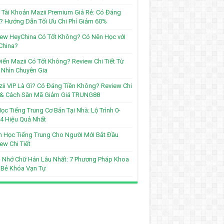
Tài Khoản Mazii Premium Giá Rẻ: Có Đáng
? Hướng Dẫn Tối Ưu Chi Phí Giảm 60%
ew HeyChina Có Tốt Không? Có Nên Học với
China?
iển Mazii Có Tốt Không? Review Chi Tiết Từ
Nhìn Chuyên Gia
ii VIP Là Gì? Có Đáng Tiền Không? Review Chi
t & Cách Săn Mã Giảm Giá TRUNG88
ọc Tiếng Trung Cơ Bản Tại Nhà: Lộ Trình 0-
4 Hiệu Quả Nhất
 Học Tiếng Trung Cho Người Mới Bắt Đầu
ew Chi Tiết
 Nhớ Chữ Hán Lâu Nhất: 7 Phương Pháp Khoa
 Bẻ Khóa Vạn Tự