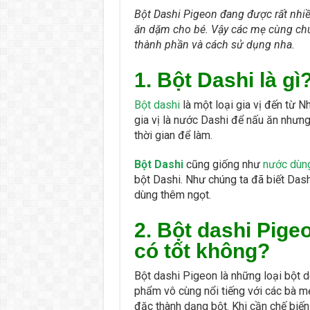
Bột Dashi Pigeon đang được rất nhiều
ăn dặm cho bé. Vậy các mẹ cùng chún
thành phần và cách sử dụng nha.
1. Bột Dashi là gì
Bột dashi
là một loại gia vị đến từ 
gia vị là nước Dashi để nấu ăn nhưn
thời gian để làm.
Bột Dashi
cũng giống như
nước dùn
bột Dashi. Như chúng ta đã biết Da
dùng thêm ngọt.
2. Bột dashi Pige
có tốt không?
Bột dashi Pigeon là những loại bột 
phẩm vô cùng nổi tiếng với các bà mẹ
đặc thành dạng bột. Khi cần chế biế