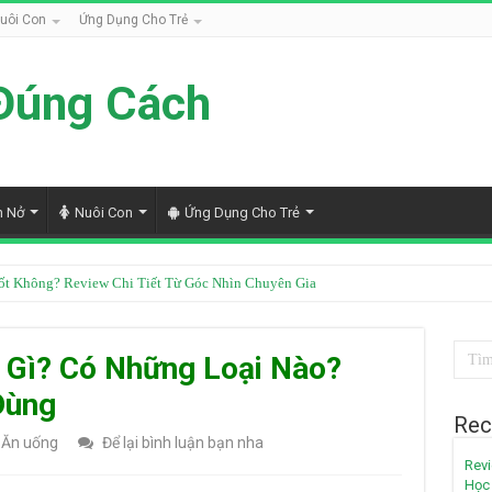
uôi Con
Ứng Dụng Cho Trẻ
Đúng Cách
h Nở
Nuôi Con
Ứng Dụng Cho Trẻ
ốt Không? Review Chi Tiết Từ Góc Nhìn Chuyên Gia
à Gì? Có Những Loại Nào?
Dùng
Rec
Ăn uống
Để lại bình luận bạn nha
Revi
Học 