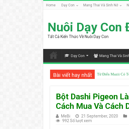
Home
Dạy Con
Mang Thai Và Sinh Nở
N
Nuôi Dạy Con 
Tất Cả Kiến Thức Về Nuôi Dạy Con
Dạy Con
Mang Thai Và Sin
Bài viết hay nhất
Từ Điển Mazii Có T
Bột Dashi Pigeon L
Cách Mua Và Cách 
MeBi
21 September, 2020
992 Số lượt xem