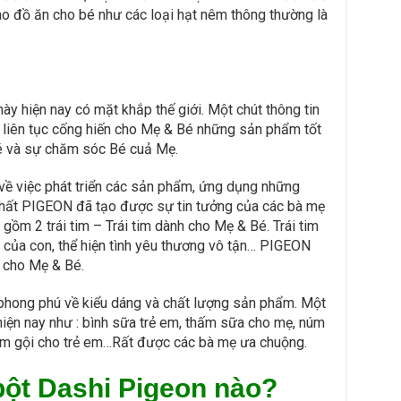
o đồ ăn cho bé như các loại hạt nêm thông thường là
 hiện nay có mặt khắp thế giới. Một chút thông tin
iên tục cống hiến cho Mẹ & Bé những sản phẩm tốt
 Bé và sự chăm sóc Bé cuả Mẹ.
về việc phát triển các sản phẩm, ứng dụng những
 nhất PIGEON đã tạo được sự tin tưởng của các bà mẹ
gồm 2 trái tim – Trái tim dành cho Mẹ & Bé. Trái tim
ỏ của con, thể hiện tình yêu thương vô tận… PIGEON
ở cho Mẹ & Bé.
hong phú về kiểu dáng và chất lượng sản phẩm. Một
hiện nay như : bình sữa trẻ em, thấm sữa cho mẹ, núm
 tắm gội cho trẻ em…Rất được các bà mẹ ưa chuộng.
bột Dashi Pigeon nào?