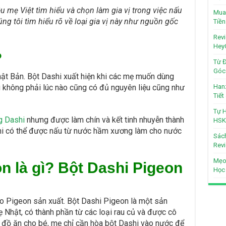
 mẹ Việt tìm hiểu và chọn làm gia vị trong việc nấu
Mua 
g tôi tìm hiểu rõ về loại gia vị này như nguồn gốc
Tiền
Revi
Hey
?
Từ Đ
Góc 
Nhật Bản. Bột Dashi xuất hiện khi các mẹ muốn dùng
g không phải lúc nào cũng có đủ nguyên liệu cũng như
Hanz
Tiế
Tự H
g Dashi
nhưng được làm chín và kết tinh nhuyễn thành
HSK
shi có thể được nấu từ nước hầm xương làm cho nước
Sách
Revi
Mẹo
on là gì? Bột Dashi Pigeon
Học
do Pigeon sản xuất. Bột Dashi Pigeon là một sản
 Nhật, có thành phần từ các loại rau củ và được cô
n đồ ăn cho bé, mẹ chỉ cần hòa bột Dashi vào nước để