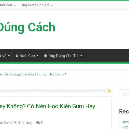
uôi Con
Ứng Dụng Cho Trẻ
Đúng Cách
h Nở
Nuôi Con
Ứng Dụng Cho Trẻ
ó Tốt Không? Có Nên Học với HeyChina?
ốt Không? Review Chi Tiết Từ Góc Nhìn Chuyên Gia
Hay Không? Có Nên Học Kiến Guru Hay
Rec
Revi
c Sinh Phổ Thông
0
Học 