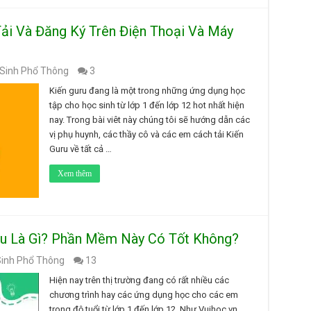
ải Và Đăng Ký Trên Điện Thoại Và Máy
Sinh Phổ Thông
3
Kiến guru đang là một trong những ứng dụng học
tập cho học sinh từ lớp 1 đến lớp 12 hot nhất hiện
nay. Trong bài viêt này chúng tôi sẽ hướng dẫn các
vị phụ huynh, các thầy cô và các em cách tải Kiến
Guru về tất cả …
Xem thêm
ru Là Gì? Phần Mềm Này Có Tốt Không?
Sinh Phổ Thông
13
Hiện nay trên thị trường đang có rất nhiều các
chương trình hay các ứng dụng học cho các em
trong độ tuổi từ lớp 1 đến lớp 12. Như Vuihoc.vn,