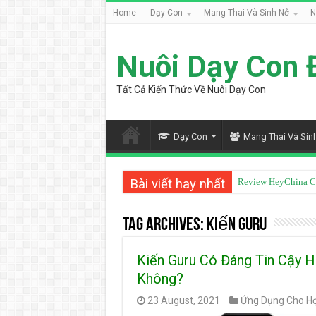
Home
Dạy Con
Mang Thai Và Sinh Nở
N
Nuôi Dạy Con 
Tất Cả Kiến Thức Về Nuôi Dạy Con
Dạy Con
Mang Thai Và Sin
Bài viết hay nhất
Review HeyChina C
Từ Điển Mazii Có T
Tag Archives:
Kiến Guru
Kiến Guru Có Đáng Tin Cậy 
Không?
23 August, 2021
Ứng Dụng Cho Họ