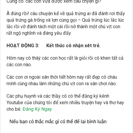
Củng cố: các con vừa được xem câu chyện gì?
À đúng rồi! câu chuyện kể về quả trứng ai đã đánh rơi thấy
quả trứng gà trống và lợn cùng gọi – Quả trứng lúc lắc lúc
lắc rồi vỡ đánh tách một cái rồi nở thành một chú vịt con
rất ngộ nghĩnh và đáng yêu đấy.
HOẠT ĐỘNG 3: Kết thúc cô nhận xét trẻ.
Hôm nay cô thâý các con học rất là giỏi rồi cô khen tất cả
các con nào.
Các con ơi ngoài sân thời tiết hôm nay rất đẹp cô cháu
mình cùng nhau làm những chú vịt con ra sân chơi nào.
Các phụ huynh và các thầy cô có thể đăng ký kênh
Youtube của chúng tôi để xem nhiều truyện hay và thơ hay
cho bé.
Đăng Ký Ngay
Nếu bạn có thắc mắc gì có thể để lại bình luận