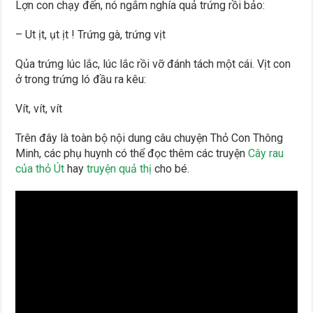
Lợn con chạy đến, nó ngắm nghía quả trứng rồi bảo:
– Ut ịt, ụt ịt ! Trứng gà, trứng vịt
Qủa trứng lúc lắc, lúc lắc rồi vỡ đánh tách một cái. Vịt con
ở trong trứng ló đầu ra kêu:
Vít, vít, vít
Trên đây là toàn bộ nội dung câu chuyện Thỏ Con Thông
Minh, các phụ huynh có thể đọc thêm các truyện
Cây rau
của thỏ Út
hay
truyện quả thị
cho bé.