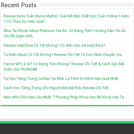
Recent Posts
Review Kyna Toán (Kyna Maths): Giải Mã Bản Chất Học Toán Online 1 Kèm
1 Có Thực Sự Hiệu Quả?
Mua Tài Khoản Mazii Premium Giá Rẻ: Có Đáng Tiền? Hướng Dẫn Tối Ưu
Chi Phí Giảm 60%
Review HeyChina Có Tốt Không? Có Nên Học với HeyChina?
Từ Điển Mazii Có Tốt Không? Review Chi Tiết Từ Góc Nhìn Chuyên Gia
Hanzii VIP Là Gì? Có Đáng Tiền Không? Review Chi Tiết & Cách Săn Mã
Giảm Giá TRUNG88
Tự Học Tiếng Trung Cơ Bản Tại Nhà: Lộ Trình 0-HSK4 Hiệu Quả Nhất
Sách Học Tiếng Trung Cho Người Mới Bắt Đầu Review Chi Tiết
Mẹo Nhớ Chữ Hán Lâu Nhất: 7 Phương Pháp Khoa Học Bẻ Khóa Vạn Tự