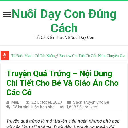
Nuôi Dạy Con Đúng
Cách
Tất Cả Kiến Thức Về Nuôi Dạy Con
Từ Điển Mazii Có Tốt Không? Review Chi Tiết Từ Góc Nhìn Chuyên Gia
Truyện Quả Trứng – Nội Dung
Chi Tiết Cho Bé Và Giáo Án Cho
Các Cô
MeBi
22 October, 2020
Sách Truyện Cho Bé
Để lại bình luận bạn nha
4,699 Số lượt xem
Truyện quả trứng là một truyện siêu ngắn nhưng phù hợp
với các lứa tuổi nhà trẻ. Dưới đây là nội dung truyện để