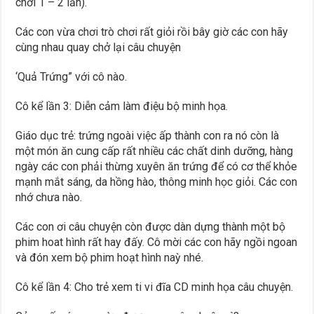
chơi 1 – 2 lần).
Các con vừa chơi trò chơi rất giỏi rồi bây giờ các con hãy
cùng nhau quay chở lại câu chuyện
‘Quả Trứng” với cô nào.
Cô kể lần 3: Diễn cảm làm điệu bộ minh họa.
Giáo dục trẻ: trứng ngoài việc ấp thành con ra nó còn là
một món ăn cung cấp rất nhiều các chất dinh dưỡng, hàng
ngày các con phải thừng xuyên ăn trứng để có cơ thể khỏe
mạnh mắt sáng, da hồng hào, thông minh học giỏi. Các con
nhớ chưa nào.
Các con ơi câu chuyện còn được dàn dựng thành một bộ
phim hoat hình rất hay đấy. Cô mời các con hãy ngồi ngoan
và đón xem bộ phim hoạt hình naỳ nhé.
Cô kể lần 4: Cho trẻ xem ti vi đĩa CD minh họa câu chuyện.