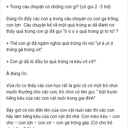
+ Trong câu chuyện có những con gì? (cô goi 2 -3 trẻ)
Đúng rồi đấy các con ạ trong câu chuyện co con ga trống,
con lợn . Câu chuyện kể về một quả trứng ai dã đánh rơi
thấy quả trứng con gì đã gọi “ò ó o o quả trứng gì to to”.?
+ Thế con gì đã ngăm nghía quả trứng rồi nói “ụt à ụt ịt
trứng gà trứng vịt”
+ Con gì dẫ ló đầu từ quả trứng ra kêu vít vít?.
À đúng rồi .
Vừa rồi co thấy các con học rất là giỏi cô có một trò chơi
muốn thưởng cho các con, trò chơi có tên gọi: “ bắt trước
tiếng kêu của các con vật nuôi trong gia đình”.
Bây giờ cô nói đến tên của con vật nuôi nào thì các con
hãy làm tiếng kêu của con vật đó nhé. Con mèo kêu – con
cho – con lợn – con vịt – con gà trông gáy. (Cô cho trẻ