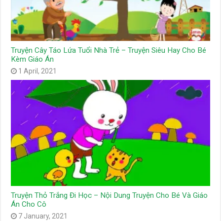
Truyện Cây Táo Lứa Tuổi Nhà Trẻ – Truyện Siêu Hay Cho Bé
Kèm Giáo Án
1 April, 2021
Truyện Thỏ Trắng Đi Học – Nội Dung Truyện Cho Bé Và Giáo
Án Cho Cô
7 January, 2021