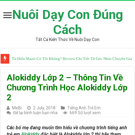
Nuôi Dạy Con Đúng
Cách
Tất Cả Kiến Thức Về Nuôi Dạy Con
Từ Điển Mazii Có Tốt Không? Review Chi Tiết Từ Góc Nhìn Chuyên Gia
Alokiddy Lớp 2 – Thông Tin Về
Chương Trình Học Alokiddy Lớp
2
MeBi
2 July, 2018
Tiếng Anh Trẻ Em
Để lại bình luận bạn nha
669 Số lượt xem
Các bố mẹ đang muốn tìm hiểu về chương trình tiếng anh
trẻ em
Alokiddy
đặc biệt là Alokiddy lớp 2 thì hãy tham