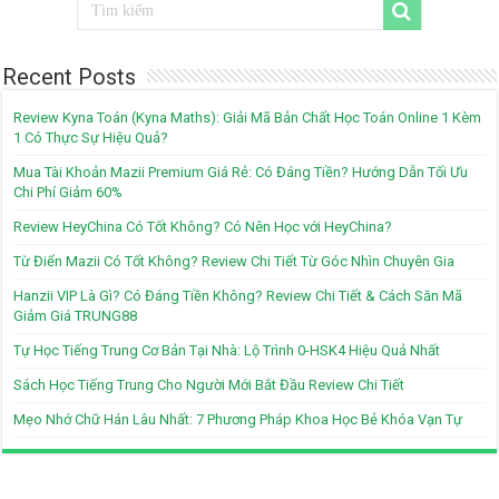
Recent Posts
Review Kyna Toán (Kyna Maths): Giải Mã Bản Chất Học Toán Online 1 Kèm
1 Có Thực Sự Hiệu Quả?
Mua Tài Khoản Mazii Premium Giá Rẻ: Có Đáng Tiền? Hướng Dẫn Tối Ưu
Chi Phí Giảm 60%
Review HeyChina Có Tốt Không? Có Nên Học với HeyChina?
Từ Điển Mazii Có Tốt Không? Review Chi Tiết Từ Góc Nhìn Chuyên Gia
Hanzii VIP Là Gì? Có Đáng Tiền Không? Review Chi Tiết & Cách Săn Mã
Giảm Giá TRUNG88
Tự Học Tiếng Trung Cơ Bản Tại Nhà: Lộ Trình 0-HSK4 Hiệu Quả Nhất
Sách Học Tiếng Trung Cho Người Mới Bắt Đầu Review Chi Tiết
Mẹo Nhớ Chữ Hán Lâu Nhất: 7 Phương Pháp Khoa Học Bẻ Khóa Vạn Tự