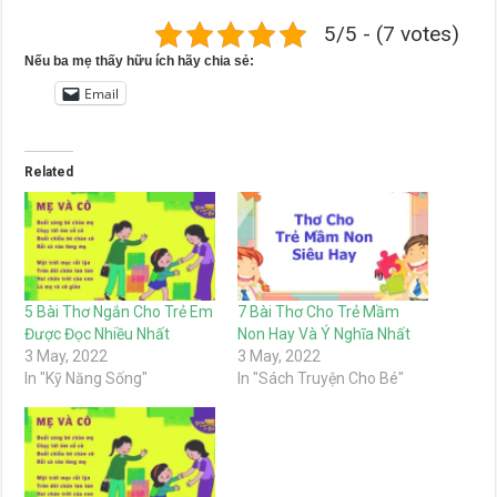
5/5 - (7 votes)
Nếu ba mẹ thấy hữu ích hãy chia sẻ:
Email
Related
5 Bài Thơ Ngắn Cho Trẻ Em
7 Bài Thơ Cho Trẻ Mầm
Được Đọc Nhiều Nhất
Non Hay Và Ý Nghĩa Nhất
3 May, 2022
3 May, 2022
In "Kỹ Năng Sống"
In "Sách Truyện Cho Bé"