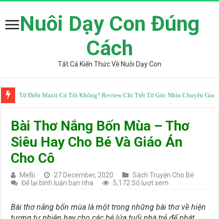
Nuôi Dạy Con Đúng
Cách
Tất Cả Kiến Thức Về Nuôi Dạy Con
Từ Điển Mazii Có Tốt Không? Review Chi Tiết Từ Góc Nhìn Chuyên Gia
Bài Thơ Nắng Bốn Mùa – Thơ
Siêu Hay Cho Bé Và Giáo Án
Cho Cô
MeBi
27 December, 2020
Sách Truyện Cho Bé
Để lại bình luận bạn nha
5,172 Số lượt xem
Bài thơ nắng bốn mùa là một trong những bài thơ về hiện
tượng tự nhiên hay cho các bé lứa tuổi nhà trẻ để phát