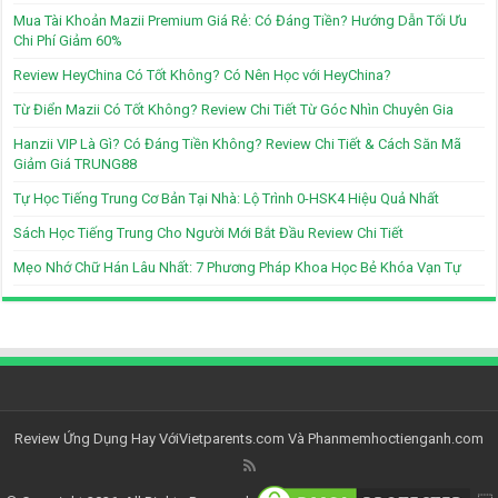
Mua Tài Khoản Mazii Premium Giá Rẻ: Có Đáng Tiền? Hướng Dẫn Tối Ưu
Chi Phí Giảm 60%
Review HeyChina Có Tốt Không? Có Nên Học với HeyChina?
Từ Điển Mazii Có Tốt Không? Review Chi Tiết Từ Góc Nhìn Chuyên Gia
Hanzii VIP Là Gì? Có Đáng Tiền Không? Review Chi Tiết & Cách Săn Mã
Giảm Giá TRUNG88
Tự Học Tiếng Trung Cơ Bản Tại Nhà: Lộ Trình 0-HSK4 Hiệu Quả Nhất
Sách Học Tiếng Trung Cho Người Mới Bắt Đầu Review Chi Tiết
Mẹo Nhớ Chữ Hán Lâu Nhất: 7 Phương Pháp Khoa Học Bẻ Khóa Vạn Tự
Review Ứng Dụng Hay Với
Vietparents.com
Và
Phanmemhoctienganh.com