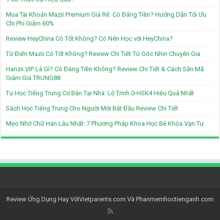
Mua Tài Khoản Mazii Premium Giá Rẻ: Có Đáng Tiền? Hướng Dẫn Tối Ưu
Chi Phí Giảm 60%
Review HeyChina Có Tốt Không? Có Nên Học với HeyChina?
Từ Điển Mazii Có Tốt Không? Review Chi Tiết Từ Góc Nhìn Chuyên Gia
Hanzii VIP Là Gì? Có Đáng Tiền Không? Review Chi Tiết & Cách Săn Mã
Giảm Giá TRUNG88
Tự Học Tiếng Trung Cơ Bản Tại Nhà: Lộ Trình 0-HSK4 Hiệu Quả Nhất
Sách Học Tiếng Trung Cho Người Mới Bắt Đầu Review Chi Tiết
Mẹo Nhớ Chữ Hán Lâu Nhất: 7 Phương Pháp Khoa Học Bẻ Khóa Vạn Tự
Review Ứng Dụng Hay Với
Vietparents.com
Và
Phanmemhoctienganh.com