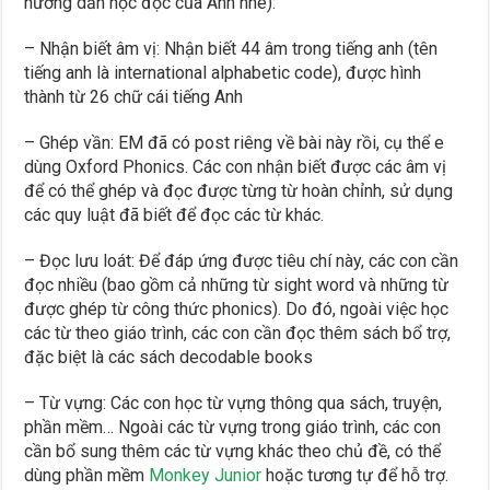
hướng dẫn học đọc của Anh nhé):
– Nhận biết âm vị: Nhận biết 44 âm trong tiếng anh (tên
tiếng anh là international alphabetic code), được hình
thành từ 26 chữ cái tiếng Anh
– Ghép vần: EM đã có post riêng về bài này rồi, cụ thể e
dùng Oxford Phonics. Các con nhận biết được các âm vị
để có thể ghép và đọc được từng từ hoàn chỉnh, sử dụng
các quy luật đã biết để đọc các từ khác.
– Đọc lưu loát: Để đáp ứng được tiêu chí này, các con cần
đọc nhiều (bao gồm cả những từ sight word và những từ
được ghép từ công thức phonics). Do đó, ngoài việc học
các từ theo giáo trình, các con cần đọc thêm sách bổ trợ,
đặc biệt là các sách decodable books
– Từ vựng: Các con học từ vựng thông qua sách, truyện,
phần mềm… Ngoài các từ vựng trong giáo trình, các con
cần bổ sung thêm các từ vựng khác theo chủ đề, có thể
dùng phần mềm
Monkey Junior
hoặc tương tự để hỗ trợ.