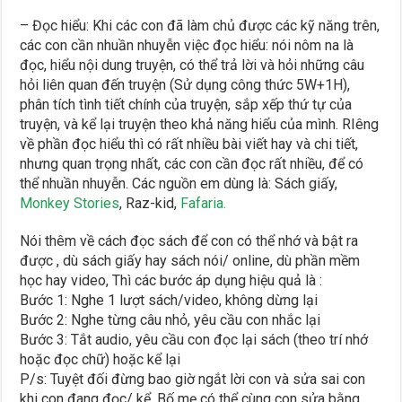
– Đọc hiểu: Khi các con đã làm chủ được các kỹ năng trên,
các con cần nhuần nhuyễn việc đọc hiểu: nói nôm na là
đọc, hiểu nội dung truyện, có thể trả lời và hỏi những câu
hỏi liên quan đến truyện (Sử dụng công thức 5W+1H),
phân tích tình tiết chính của truyện, sắp xếp thứ tự của
truyện, và kể lại truyện theo khả năng hiểu của mình. RIêng
về phần đọc hiểu thì có rất nhiều bài viết hay và chi tiết,
nhưng quan trọng nhất, các con cần đọc rất nhiều, để có
thể nhuần nhuyễn. Các nguồn em dùng là: Sách giấy,
Monkey Stories
, Raz-kid,
Fafaria.
Nói thêm về cách đọc sách để con có thể nhớ và bật ra
được , dù sách giấy hay sách nói/ online, dù phần mềm
học hay video, Thì các bước áp dụng hiệu quả là :
Bước 1: Nghe 1 lượt sách/video, không dừng lại
Bước 2: Nghe từng câu nhỏ, yêu cầu con nhắc lại
Bước 3: Tắt audio, yêu cầu con đọc lại sách (theo trí nhớ
hoặc đọc chữ) hoặc kể lại
P/s: Tuyệt đối đừng bao giờ ngắt lời con và sửa sai con
khi con đang đọc/ kể. Bố mẹ có thể cùng con sửa bằng