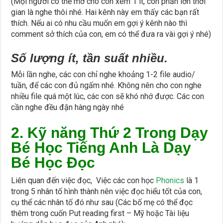
(Mọi người có thể mở cho con xem 1 ít, còn phần lớn thời
gian là nghe thôi nhé. Hai kênh này em thấy các bạn rất
thích. Nếu ai có nhu cầu muốn em gợi ý kênh nào thì
comment sở thích của con, em có thể đưa ra vài gợi ý nhé)
Số lượng ít, tần suất nhiều.
Mỗi lần nghe, các con chỉ nghe khoảng 1-2 file audio/
tuần, để các con đủ ngấm nhé. Không nên cho con nghe
nhiều file quá một lúc, các con sẽ khó nhớ được. Các con
cần nghe đều đặn hàng ngày nhé
2. Kỹ năng Thứ 2 Trong Dạy
Bé Học Tiếng Anh Là Dạy
Bé Học Đọc
Liên quan đến việc đọc, Việc các con học
Phonics
là 1
trong 5 nhân tố hình thành nên việc đọc hiểu tốt của con,
cụ thể các nhân tố đó như sau (Các bố mẹ có thể đọc
thêm trong cuốn Put reading first – Mỹ hoặc Tài liệu