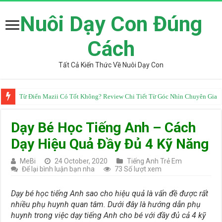
Nuôi Dạy Con Đúng
Cách
Tất Cả Kiến Thức Về Nuôi Dạy Con
Từ Điển Mazii Có Tốt Không? Review Chi Tiết Từ Góc Nhìn Chuyên Gia
Dạy Bé Học Tiếng Anh – Cách
Dạy Hiệu Quả Đầy Đủ 4 Kỹ Năng
MeBi
24 October, 2020
Tiếng Anh Trẻ Em
Để lại bình luận bạn nha
73 Số lượt xem
Dạy bé học tiếng Anh sao cho hiệu quả là vấn đề được rất
nhiều phụ huynh quan tâm. Dưới đây là hướng dẫn phụ
huynh trong việc dạy tiếng Anh cho bé với đầy đủ cả 4 kỹ