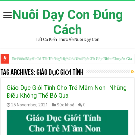
Nuôi Dạy Con Đúng
Cách
Tất Cả Kiến Thức Về Nuôi Dạy Con
Review HeyChina Có Tốt Không? Có Nên Học với HeyChina?
Từ Điển Mazii Có Tốt Không? Review Chi Tiết Từ Góc Nhìn Chuyên Gia
Tag Archives:
giáo dục giới tính
Giáo Dục Giới Tính Cho Trẻ Mầm Non- Những
Điều Không Thể Bỏ Qua
25 November, 2021
Sức khoẻ
0