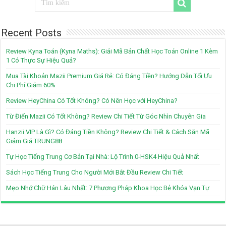
Recent Posts
Review Kyna Toán (Kyna Maths): Giải Mã Bản Chất Học Toán Online 1 Kèm
1 Có Thực Sự Hiệu Quả?
Mua Tài Khoản Mazii Premium Giá Rẻ: Có Đáng Tiền? Hướng Dẫn Tối Ưu
Chi Phí Giảm 60%
Review HeyChina Có Tốt Không? Có Nên Học với HeyChina?
Từ Điển Mazii Có Tốt Không? Review Chi Tiết Từ Góc Nhìn Chuyên Gia
Hanzii VIP Là Gì? Có Đáng Tiền Không? Review Chi Tiết & Cách Săn Mã
Giảm Giá TRUNG88
Tự Học Tiếng Trung Cơ Bản Tại Nhà: Lộ Trình 0-HSK4 Hiệu Quả Nhất
Sách Học Tiếng Trung Cho Người Mới Bắt Đầu Review Chi Tiết
Mẹo Nhớ Chữ Hán Lâu Nhất: 7 Phương Pháp Khoa Học Bẻ Khóa Vạn Tự