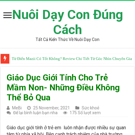
Nuôi Dạy Con Đúng
Cách
Tất Cả Kiến Thức Về Nuôi Dạy Con
Từ Điển Mazii Có Tốt Không? Review Chi Tiết Từ Góc Nhìn Chuyên Gia
Giáo Dục Giới Tính Cho Trẻ
Mầm Non- Những Điều Không
Thể Bỏ Qua
MeBi
25 November, 2021
Sức khoẻ
Để lại bình luận bạn nha
175 Số lượt xem
Giáo dục giới tính ở trẻ em luôn nhận được nhiều sự quan
tâm từ phía xã hội. Bên cạnh trách nhiệm của nhà trường,