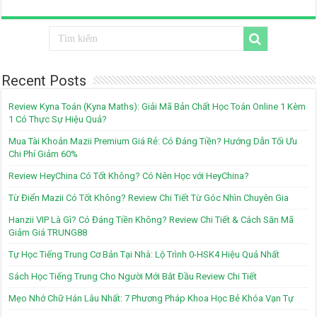
Recent Posts
Review Kyna Toán (Kyna Maths): Giải Mã Bản Chất Học Toán Online 1 Kèm
1 Có Thực Sự Hiệu Quả?
Mua Tài Khoản Mazii Premium Giá Rẻ: Có Đáng Tiền? Hướng Dẫn Tối Ưu
Chi Phí Giảm 60%
Review HeyChina Có Tốt Không? Có Nên Học với HeyChina?
Từ Điển Mazii Có Tốt Không? Review Chi Tiết Từ Góc Nhìn Chuyên Gia
Hanzii VIP Là Gì? Có Đáng Tiền Không? Review Chi Tiết & Cách Săn Mã
Giảm Giá TRUNG88
Tự Học Tiếng Trung Cơ Bản Tại Nhà: Lộ Trình 0-HSK4 Hiệu Quả Nhất
Sách Học Tiếng Trung Cho Người Mới Bắt Đầu Review Chi Tiết
Mẹo Nhớ Chữ Hán Lâu Nhất: 7 Phương Pháp Khoa Học Bẻ Khóa Vạn Tự