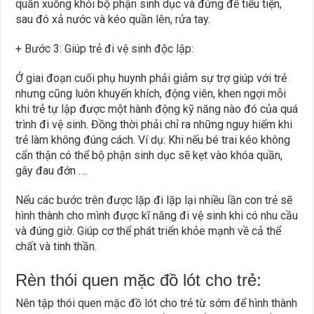
quần xuống khỏi bộ phận sinh dục và đứng để tiểu tiện,
sau đó xả nước và kéo quần lên, rửa tay.
+ Bước 3: Giúp trẻ đi vệ sinh độc lập:
Ở giai đoạn cuối phụ huynh phải giảm sự trợ giúp với trẻ
nhưng cũng luôn khuyến khích, động viên, khen ngợi mỗi
khi trẻ tự lập được một hành động kỹ năng nào đó của quá
trình đi vệ sinh. Đồng thời phải chỉ ra những nguy hiểm khi
trẻ làm không đúng cách. Ví dụ: Khi nếu bé trai kéo không
cẩn thận có thể bộ phận sinh dục sẽ kẹt vào khóa quần,
gây đau đớn ….
Nếu các bước trên được lặp đi lặp lại nhiều lần con trẻ sẽ
hình thành cho mình được kĩ năng đi vệ sinh khi có nhu cầu
và đúng giờ. Giúp cơ thể phát triển khỏe mạnh về cả thể
chất và tinh thần.
Rèn thói quen mặc đồ lót cho trẻ:
Nên tập thói quen mặc đồ lót cho trẻ từ sớm để hình thành