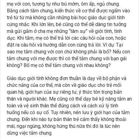
mẹ với con, tương tự như bú mớm, ôm ấp, ngủ chung.
Bằng cách tắm chung, kiến thức về cơ thể được ngấm vào
trẻ từ từ mà không cần những bài học giáo dục giới tính
cứng nhắc. Khi lớn lên, bé cũng có thể dễ dàng tin tưởng
mà gửi gắm ở cha mẹ những “tâm sự” về giới tính, tình
dục. Khi tắm, mẹ có thể trả lời các câu hỏi của con, hoặc
đặt ra câu hỏi và hướng dẫn con cùng trả lời. Ví dụ: Tại
sao mẹ tắm chung với con chứ không phải là bố? Nếu con
tắm chung với mẹ được thì có thể tắm chung với bạn gái
không? Bố mẹ có thể tắm chung với nhau không?
Giáo dục giới tính không đơn thuần là dạy về bộ phận và
chức năng của cơ thể, mà còn về giáo dục cho trẻ mối
quan hệ, giới hạn của sự riêng tư, ý thức tôn trọng bản
thân và người khác. Mẹ cũng có thể dạy bé kỹ năng tắm an
toàn và vệ sinh thân thể đúng cách và cách xử lý tình
huống nếu có sự cố. Tuy nhiên, nên lưu ý giới hạn của tắm
chung. Đến khi nào tự bản thân trẻ cảm thấy không thoải
mái, ngại ngùng, không hứng thú nữa thì đó là lúc nên
dừng việc tắm chung.