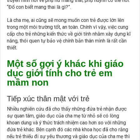
truyền hình nói về phụ nữ mang thai, phụ huynh có thể nói:
“Đố con biết mang thai là gì?”.
Là cha mẹ, ai cũng sẽ mong muốn con trẻ được lớn lên
trong một môi trường tốt, an toàn. Chính vì vậy, việc cung
cấp cho trẻ những kiến thức về giới tính nhằm xây dựng kĩ
năng, thói quen tự bảo vệ chính bản thân mình là rất cần
thiết.
Một số gợi ý khác khi giáo
dục giới tính cho trẻ em
mầm non
Tiếp xúc thân mật với trẻ
Nhiều nghiên cứu đã cho thấy những đứa trẻ nhận được
sự quan tâm, giáo dục của cha mẹ từ nhỏ sẽ có lòng
khoan dung và ý thức trách nhiệm cao hơn so với những
đứa trẻ khác. Bên cạnh đó các nhà khoa học đã cho rằng
nếu trẻ thiếu đi sự yêu thương và giáo dục của cha mẹ thì