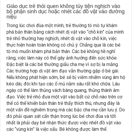
Giáo dục trẻ thói quen không tùy tiện nghịch vào
bộ phận sinh dục hoặc nhét các đồ vật vào đường
niệu
Trong lúc chơi đùa một mình, trẻ thường tò mò tự khám
phá bản thân bằng cách nhét dị vật vào “chỗ kín” của mình.
trẻ nhỏ thường hay nghịch, nhét dị vật vào chỗ kín, việc
thực hiện hoàn toàn không có chủ ý. Chẳng qua là các bé
tò mò muốn khám phá bản thân. Các bé không hề nghĩ
rằng, việc làm này có thể gây ảnh hưởng đến sức khỏe.
Đặc biệt là các bé thường giấu cha mẹ vì sợ bị la mắng.
Các trường hợp dị vật âm đạo vẫn thường gặp ở bé gái.
Nếu không phát hiện sớm, bé sẽ bị viêm nhiễm vùng âm hộ
kéo dài, đôi khi tạo các ổ mủ nằm sâu rất khó chữa. Lâu
ngày có thể làm thủng vách bàng quang, thủng thành âm
đạo. Việc trẻ nhỏ đưa một vật vào bất cứ chỗ nào trên cơ
thể có thể khiến bản thân trẻ thấy thích thú, nhưng đây là
một vấn đề nghiêm trọng mà các bậc cha mẹ cần lưu ý. Do
đó phải quan sát cẩn thận trong lúc bé chơi đùa và tốt
nhất là phải dạy bé nhận thức được việc nhét đồ vật vào
các “vùng kín” là việc xấu. Bé không được làm thế.