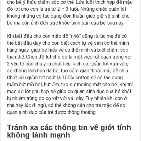
cho bé ý thức chăm sóc cơ thể. Lứa tuổi thích hợp để mặc
đồ lót cho con là trẻ từ 2 – 3 tuổi. Những chiếc quần lót
không những có tác dụng đơn thuần giúp giữ vệ sinh cho
bé mà còn ảnh đến sức khỏe sinh sản của bé sau này.
Khi bắt đầu cho con mặc đồ “nhỏ” cũng là lúc mẹ đã có
thể bắt đầu dạy cho con biết cách tự vệ sinh cơ thể mình
hàng ngày, giúp bé hiểu về cơ thể mình và biết chăm sóc
thân thể. Chọn đồ lót cho bé là một việc rất quan trọng với
2 yếu tố cần chú ý là chất liệu, kích cỡ. Quần lót vừa vặn,
sẽ không làm hằn da bé, tạo cảm giác thoải mái, dễ chịu.
Chất liệu quần tốt nhất là 100% cotton sẽ có tác dụng
thấm hút mồ hôi, hút ẩm, tạo sự thoáng mát cho bé. Khi trẻ
mặc đồ lót phù hợp sẽ giúp cơ quan sinh dục của bé khỏi
bị nhiễm trùng do cọ xát với vải dày. Tuy nhiên khi con ở
nhà hay lúc đi ngủ, có thể không cần cho trẻ mặc để cơ
quan sinh dục của trẻ được thông thoáng.
Tránh xa các thông tin về giới tính
không lành mạnh