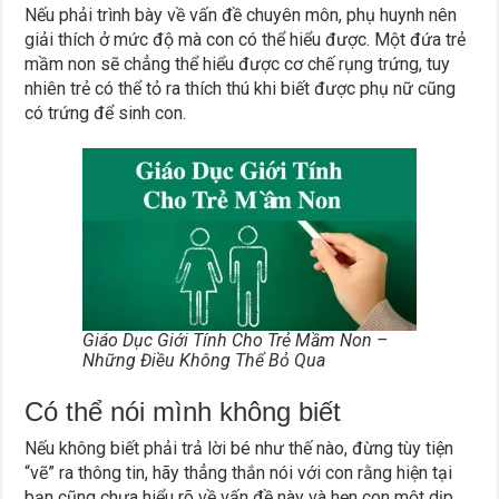
Nếu phải trình bày về vấn đề chuyên môn, phụ huynh nên
giải thích ở mức độ mà con có thể hiểu được. Một đứa trẻ
mầm non sẽ chẳng thể hiểu được cơ chế rụng trứng, tuy
nhiên trẻ có thể tỏ ra thích thú khi biết được phụ nữ cũng
có trứng để sinh con.
Giáo Dục Giới Tính Cho Trẻ Mầm Non –
Những Điều Không Thể Bỏ Qua
Có thể nói mình không biết
Nếu không biết phải trả lời bé như thế nào, đừng tùy tiện
“vẽ” ra thông tin, hãy thẳng thắn nói với con rằng hiện tại
bạn cũng chưa hiểu rõ về vấn đề này và hẹn con một dịp