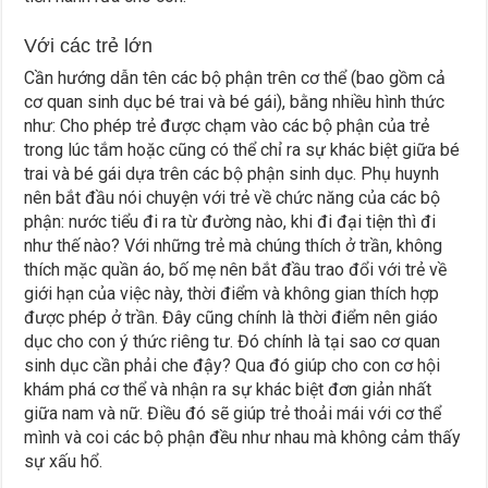
Với các trẻ lớn
Cần hướng dẫn tên các bộ phận trên cơ thể (bao gồm cả
cơ quan sinh dục bé trai và bé gái), bằng nhiều hình thức
như: Cho phép trẻ được chạm vào các bộ phận của trẻ
trong lúc tắm hoặc cũng có thể chỉ ra sự khác biệt giữa bé
trai và bé gái dựa trên các bộ phận sinh dục. Phụ huynh
nên bắt đầu nói chuyện với trẻ về chức năng của các bộ
phận: nước tiểu đi ra từ đường nào, khi đi đại tiện thì đi
như thế nào? Với những trẻ mà chúng thích ở trần, không
thích mặc quần áo, bố mẹ nên bắt đầu trao đổi với trẻ về
giới hạn của việc này, thời điểm và không gian thích hợp
được phép ở trần. Đây cũng chính là thời điểm nên giáo
dục cho con ý thức riêng tư. Đó chính là tại sao cơ quan
sinh dục cần phải che đậy? Qua đó giúp cho con cơ hội
khám phá cơ thể và nhận ra sự khác biệt đơn giản nhất
giữa nam và nữ. Điều đó sẽ giúp trẻ thoải mái với cơ thể
mình và coi các bộ phận đều như nhau mà không cảm thấy
sự xấu hổ.