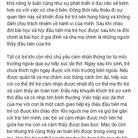
khả năng lý luận cũng như sự phát triển ở đại não sẽ kém
hơn so với việc có cha ở bên. Đồng thời nếu thiếu đi sự
quan tâm này sẽ khiến đứa trẻ trở nên hung hăng và không
dám chịu trách nhiệm về hành vi của mình. Sau khi chào
đời bài học xã hội đầu tiên mà trẻ học được sau khi ra đời
chính là bài học ở gia đình và cha mẹ chính là những người
thầy đầu tiên của trẻ.
Tất cả trẻ khi còn nhỏ chủ yếu cảm nhận thông tin từ môi
trường ngoài qua sự tiếp xúc da thịt. Ngay sau khi sinh, trẻ
chưa thích nghi ngay được với môi trường bên ngoài. Nếu
được quấn tã và mẹ chăm sóc bằng cách ôm ấp, tiếp xúc
với cơ thể để trẻ cảm nhận được nhiệt độ cơ thể mẹ thì trẻ
sẽ cảm thấy an toàn hơn. Điều này khuyến khích trẻ sơ sinh
thở đều và có nhịp tim bình thường. Việc tiếp xúc da thịt
của mẹ với con là một cách giao tiếp kỳ diệu đầu tiên mà
trẻ có được khi chào đời. Khi người mẹ ôm và giữ bé gần
với trái tim mình, các bé sẽ cảm nhận được mối liên hệ
giữa hai mẹ con và cảm thấy được bao bọc. Mặc dù còn
bé nhưng trẻ cũng thấy an toàn khi được trong vòng tay