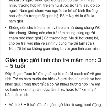
trẻ khi có người khác giới động vào cơ thể mình. Rất
nhiều trường hợp khi trẻ em nữ được Bố tắm, sau đó có
người Nam giới chạm vào người trẻ trẻ sẽ bình thường
hoá việc đó trong mối quan hệ: Bố – Người lạ đều là
nam giới.
Không nên cho trẻ em nam và trẻ em nữ dùng chung WC,
tắm chung. Không nên cho trẻ tắm chung cùng người
chăm sóc khác giới ( Có trường hợp Mẹ đi bơi cùng bé,
cho bé trai vào nhà vệ sinh nữ cùng mẹ để tắm rửa ).
Nên để trẻ có không gian riêng tư với giới tính của mình.
Giáo dục giới tính cho trẻ mầm non:
3
– 5 tuổi
Đây là giai đoạn trẻ đang có sự tò mò rất mạnh mẽ về giới
tính. Trẻ có ham muốn tìm hiểu về giới tính của mình và bạn
khác giới. Trong thực tế đã có rất nhiều trường hợp Trẻ em
có hành vi xâm hại tình dục lẫn nhau, hoặc tự “ xâm hại”
bản thân mình.
Với trẻ 3 – 5 tuổi đã có ngôn ngữ khá rõ ràng, hoạt động