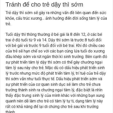
Tránh để cho trẻ dậy thì sớm
Trẻ dậy thì sớm sẽ gây ra những vấn đề liên quan đến sức
khỏe, cấu trúc xương… ảnh hưởng đến đời sống tâm lý của
trẻ.
Tuổi dậy thì thông thường ở bé gái là 8 đến 12, ở các bé
trai ở độ tuổi từ 9 và 14. Dậy thì sớm là trước 8 tuổi đối
với bé gái và trước 9 tuổi đối với bé trai. Khi đó chiều cao
của trẻ sẽ hạn chế so với các bạn cùng lứa tuổi do xương
đầu khép sớm và rút ngắn thời kì sinh trưởng. Bên cạnh đó
sự phát triển tâm lý dậy thì sớm có thể gây chướng ngại
tâm lý sau này cho trẻ. Mặc dù có dấu hiệu phát triển sinh
lý trước nhưng mức độ phát triển tâm lý, trí tuệ của trẻ dậy
thì sớm vẫn như tuổi thực tế. Dấu hiệu phát triển sớm và
sự phát triển của cơ quan sinh dục sẽ làm cho trẻ chưa
trưởng thành sinh ra chướng ngại tâm lý, đặc biệt là nhìn
thấy đặc trưng sinh lý của mình khác với những bạn xung
quanh nên dễ làm cho trẻ có tâm lý tự ti, dạng tâm lý này
rất có khả năng để lại di chứng cho trẻ sau khi trưởng
thành.