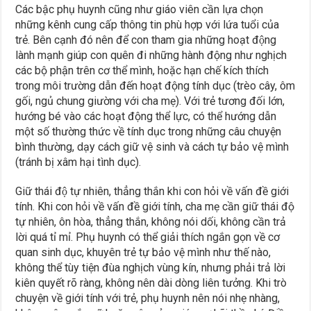
Các bậc phụ huynh cũng như giáo viên cần lựa chọn
những kênh cung cấp thông tin phù hợp với lứa tuổi của
trẻ. Bên cạnh đó nên để con tham gia những hoạt động
lành mạnh giúp con quên đi những hành động như nghịch
các bộ phận trên cơ thể mình, hoặc hạn chế kích thích
trong môi trường dẫn đến hoạt động tính dục (trèo cây, ôm
gối, ngủ chung giường với cha mẹ). Với trẻ tương đối lớn,
hướng bé vào các hoạt động thể lực, có thể hướng dẫn
một số thường thức về tính dục trong những câu chuyện
bình thường, dạy cách giữ vệ sinh và cách tự bảo vệ mình
(tránh bị xâm hại tình dục).
Giữ thái độ tự nhiên, thẳng thắn khi con hỏi về vấn đề giới
tính. Khi con hỏi về vấn đề giới tính, cha mẹ cần giữ thái độ
tự nhiên, ôn hòa, thẳng thắn, không nói dối, không cần trả
lời quá tỉ mỉ. Phụ huynh có thể giải thích ngắn gọn về cơ
quan sinh dục, khuyên trẻ tự bảo vệ mình như thế nào,
không thể tùy tiện đùa nghịch vùng kín, nhưng phải trả lời
kiên quyết rõ ràng, không nên dài dòng liên tưởng. Khi trò
chuyện về giới tính với trẻ, phụ huynh nên nói nhẹ nhàng,