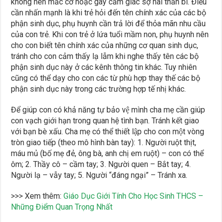
không nên mắc cỡ hoặc gây cảm giác sợ hãi thần bí. Điều
cần nhấn mạnh là khi trẻ hỏi đến tên chính xác của các bộ
phận sinh dục, phụ huynh cần trả lời để thỏa mãn nhu cầu
của con trẻ. Khi con trẻ ở lứa tuổi mầm non, phụ huynh nên
cho con biết tên chính xác của những cơ quan sinh dục,
tránh cho con cảm thấy lạ lẫm khi nghe thấy tên các bộ
phận sinh dục này ở các kênh thông tin khác. Tuy nhiên
cũng có thể dạy cho con các từ phù hợp thay thế các bộ
phận sinh dục này trong các trường hợp tế nhị khác.
Để giúp con có khả năng tự bảo vệ mình cha mẹ cần giúp
con vạch giới hạn trong quan hệ tình bạn. Tránh kết giao
với bạn bè xấu. Cha mẹ có thể thiết lập cho con một vòng
tròn giao tiếp (theo mô hình bàn tay): 1. Người ruột thịt,
máu mủ (bố mẹ đẻ, ông bà, anh chị em ruột) – con có thể
ôm; 2. Thầy cô – cầm tay; 3. Người quen – Bắt tay; 4.
Người lạ – vẫy tay; 5. Người “đáng ngại” – Tránh xa.
>>> Xem thêm:
Giáo Dục Giới Tính Cho Học Sinh THCS –
Những Điểm Quan Trọng Nhất