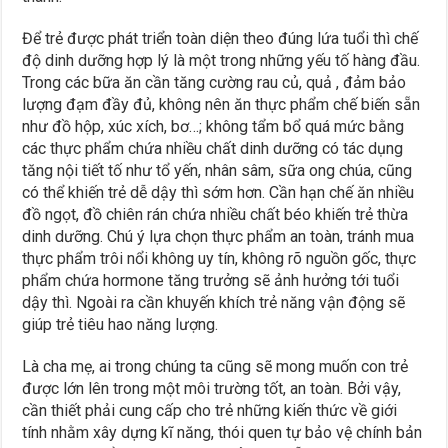
Để trẻ được phát triển toàn diện theo đúng lứa tuổi thì chế
độ dinh dưỡng hợp lý là một trong những yếu tố hàng đầu.
Trong các bữa ăn cần tăng cường rau củ, quả , đảm bảo
lượng đạm đầy đủ, không nên ăn thực phẩm chế biến sẵn
như đồ hộp, xúc xích, bơ…; không tẩm bổ quá mức bằng
các thực phẩm chứa nhiều chất dinh dưỡng có tác dụng
tăng nội tiết tố như tổ yến, nhân sâm, sữa ong chúa, cũng
có thể khiến trẻ dễ dậy thì sớm hơn. Cần hạn chế ăn nhiều
đồ ngọt, đồ chiên rán chứa nhiều chất béo khiến trẻ thừa
dinh dưỡng. Chú ý lựa chọn thực phẩm an toàn, tránh mua
thực phẩm trôi nổi không uy tín, không rõ nguồn gốc, thực
phẩm chứa hormone tăng trưởng sẽ ảnh hưởng tới tuổi
dậy thì. Ngoài ra cần khuyến khích trẻ năng vận động sẽ
giúp trẻ tiêu hao năng lượng.
Là cha mẹ, ai trong chúng ta cũng sẽ mong muốn con trẻ
được lớn lên trong một môi trường tốt, an toàn. Bởi vậy,
cần thiết phải cung cấp cho trẻ những kiến thức về giới
tính nhằm xây dựng kĩ năng, thói quen tự bảo vệ chính bản