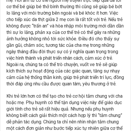
mẹ. Hơi ấm từ cơ thể người mẹ truyền trực tiếp qua da tới
cơ thể bé giúp bé thở bình thường thì cũng sẽ giúp bé bớt
lo lắng với môi trường bên ngoài và bé khóc ít hơn. Việc
cho tiếp xúc da thịt giữa 2 mẹ con là rất tốt với trẻ. Nếu trẻ
không được “trấn an” và hòa nhập môi trường mới dần dần
thì sự lo lắng, phản xạ của cơ thể trẻ có thể gây ra những
ảnh hưởng không nhỏ tới sức khỏe. Điều đó cho thấy sự
gần gũi, chăm sóc, tương tác của cha mẹ trong những
ngày tháng đầu đời thực sự có ý nghĩa quan trọng trong
việc hình thành và phát triển nhân cách, cảm xúc ở trẻ.
Ngoài ra, chúng ta có thể trò chuyện, vuốt ve trẻ sẽ giúp
kích thích sự hoạt động của các giác quan, tăng sự nhạy
cảm của hệ thống thần kinh, giúp trẻ phát triển trí lực, đồng
thời đáp ứng nhu cầu được quan tâm, yêu thương ở trẻ.
Khi trẻ lớn hơn có thể tạo cho trẻ cơ hội tắm chung với cha
hoặc mẹ. Phụ huynh có thể tận dụng việc này để giáo dục
giới tính cho trẻ sẽ rất hiệu quả. Nhưng nếu phụ huynh
không biết cách giải thích một cách hợp lý thì “tắm chung”
dễ phản tác dụng. Chúng ta chỉ nên nhìn nhận tắm chung
một cách đơn giản như bước tiếp xúc tự nhiên giữa cơ thể