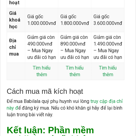
hoạt
Giá
Giá gốc
Giá gốc
Giá gốc
khoá
1.000.000vnđ
1.800.000vnđ
3.600.000vnđ
học
Giảm giá còn
Giảm giá còn
Giảm giá còn
Địa
490.000vnđ
890.000vnđ
1.490.000vnđ
chỉ
– Mua Ngay
– Mua Ngay
– Mua Ngay
mua
ưu đãi có hạn
ưu đãi có hạn
ưu đãi có hạn
Tìm hiểu
Tìm hiểu
Tìm hiểu
thêm
thêm
thêm
Cách mua mã kích hoạt
Để mua Babilala quý phụ huynh vui lòng
truy cập địa chỉ
này đ
ể đăng ký mua. Nếu có khó khăn gì hãy để lại bình
luận trong bài viết này.
Kết luận: Phần mềm