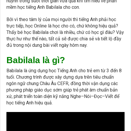
huynh trong suốt thời gian vừa qua khi tìm hiểu về phần
mềm học tiếng Anh Babilala cho con.
Bởi vì theo tâm lý của mọi người thì tiếng Anh phải học
trực tiếp, học Online là học cho có, chứ không hiệu quả?
Thấy bé học Babilala chơi là nhiều, chứ có học gì đâu? Vậy
thực hư như thế nào, tất cả sẽ được chia sẻ và tiết lộ đầy
đủ trong nội dung bài viết ngày hôm nay.
Babilala là gì?
Babilala là ứng dụng học Tiếng Anh cho trẻ em từ 3 đến 8
tuổi. Chương trình được xây dựng dựa trên tiêu chuẩn
ngôn ngữ chung Châu Âu CEFR, đồng thời vận dụng các
phương pháp giáo dục sớm giúp trẻ phát âm chuẩn bản
xứ, phát triển toàn diện kỹ năng Nghe–Nói–Đọc–Viết để
học tiếng Anh hiệu quả.