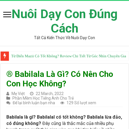
Nuôi Dạy Con Đúng
Cách
Tất Cả Kiến Thức Về Nuôi Dạy Con
Từ Điển Mazii Có Tốt Không? Review Chi Tiết Từ Góc Nhìn Chuyên Gia
® Babilala Là Gì? Có Nên Cho
Con Học Không?
Mẹ Việt
22 March, 2022
Phần Mềm Học Tiếng Anh Cho Trẻ
Để lại bình luận bạn nha
129 Số lượt xem
Babilala là gì? Babilalal có tốt không? Babilala lừa đảo,
có đúng không?
Đây cũng là thắc mắc của nhiều phụ