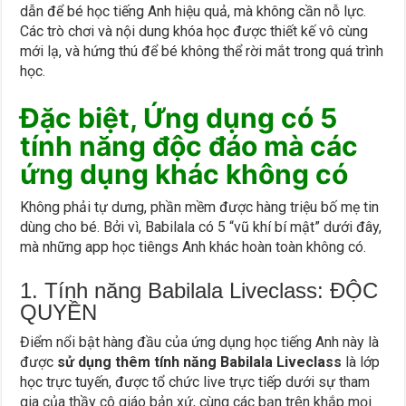
dẫn để bé học tiếng Anh hiệu quả, mà không cần nỗ lực.
Các trò chơi và nội dung khóa học được thiết kế vô cùng
mới lạ, và hứng thú để bé không thể rời mắt trong quá trình
học.
Đặc biệt, Ứng dụng có 5
tính năng độc đáo mà các
ứng dụng khác không có
Không phải tự dưng, phần mềm được hàng triệu bố mẹ tin
dùng cho bé. Bởi vì, Babilala có 5 “vũ khí bí mật” dưới đây,
mà những app học tiêngs Anh khác hoàn toàn không có.
1. Tính năng Babilala Liveclass: ĐỘC
QUYỀN
Điểm nổi bật hàng đầu của ứng dụng học tiếng Anh này là
được
sử dụng thêm tính năng Babilala Liveclass
là lớp
học trực tuyến, được tổ chức live trực tiếp dưới sự tham
gia của thầy cô giáo bản xứ, cùng các bạn trên khắp mọi