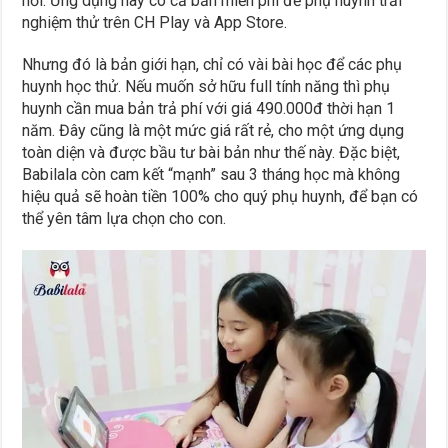
nơi. Ứng dụng này có cả bản miễn phí để phụ huynh trải
nghiệm thử trên CH Play và App Store.
Nhưng đó là bản giới hạn, chỉ có vài bài học để các phụ
huynh học thử. Nếu muốn sở hữu full tính năng thì phụ
huynh cần mua bản trả phí với giá 490.000đ thời hạn 1
năm. Đây cũng là một mức giá rất rẻ, cho một ứng dụng
toàn diện và được bầu tư bài bản như thế này. Đặc biệt,
Babilala còn cam kết “mạnh” sau 3 tháng học mà không
hiệu quả sẽ hoàn tiền 100% cho quý phụ huynh, để bạn có
thể yên tâm lựa chọn cho con.