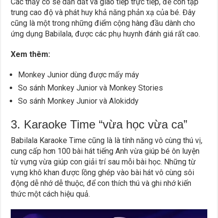
Các thầy cô sẽ dẫn dắt và giao tiếp trực tiếp, để con tập
trung cao độ và phát huy khả năng phản xạ của bé. Đây
cũng là một trong những điểm cộng hàng đầu dành cho
ứng dụng Babilala, được các phụ huynh đánh giá rất cao.
Xem thêm:
Monkey Junior dùng được mấy máy
So sánh Monkey Junior và Monkey Stories
So sánh Monkey Junior và Alokiddy
3. Karaoke Time “vừa học vừa ca”
Babilala Karaoke Time cũng là là tính năng vô cùng thú vị,
cung cấp hơn 100 bài hát tiếng Anh vừa giúp bé ôn luyện
từ vựng vừa giúp con giải trí sau mỗi bài học. Những từ
vựng khô khan được lồng ghép vào bài hát vô cùng sôi
động dễ nhớ dễ thuộc, để con thích thú và ghi nhớ kiến
thức một cách hiệu quả.