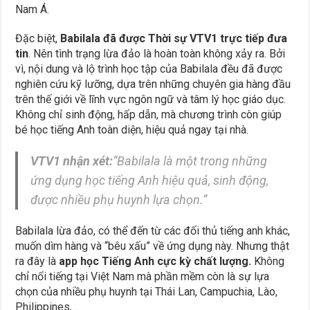
Nam Á.
Đặc biệt,
Babilala đã được Thời sự VTV1 trực tiếp đưa
tin
. Nên tình trạng lừa đảo là hoàn toàn không xảy ra. Bởi
vì, nội dung và lộ trình học tập của Babilala đều đã được
nghiên cứu kỹ lưỡng, dựa trên những chuyên gia hàng đầu
trên thế giới về lĩnh vực ngôn ngữ và tâm lý học giáo dục.
Không chỉ sinh động, hấp dẫn, mà chương trình còn giúp
bé học tiếng Anh toàn diện, hiệu quả ngay tại nhà.
VTV1 nhận xét:
“Babilala là một trong những
ứng dụng học tiếng Anh hiệu quả, sinh động,
được nhiều phụ huynh lựa chọn.”
Babilala lừa đảo, có thể đến từ các đối thủ tiếng anh khác,
muốn dìm hàng và “bêu xấu” về ứng dụng này. Nhưng thật
ra đây là
app học Tiếng Anh cực kỳ chất lượng.
Không
chỉ nổi tiếng tại Việt Nam mà phần mềm còn là sự lựa
chọn của nhiều phụ huynh tại Thái Lan, Campuchia, Lào,
Philippines,…