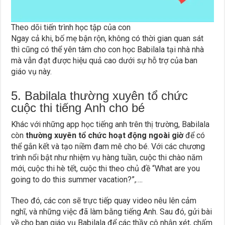
Theo dõi tiến trình học tập của con
Ngay cả khi, bố mẹ bận rộn, không có thời gian quan sát
thì cũng có thể yên tâm cho con học Babilala tại nhà nhà
mà vẫn đạt được hiệu quả cao dưới sự hỗ trợ của ban
giáo vụ này.
5. Babilala thường xuyên tổ chức
cuộc thi tiếng Anh cho bé
Khác với những app học tiếng anh trên thị trường, Babilala
còn
thường xuyên tổ chức hoạt động ngoài giờ
để có
thể gắn kết và tạo niềm đam mê cho bé. Với các chương
trình nổi bật như nhiệm vụ hàng tuần, cuộc thi chào năm
mới, cuộc thi hè tết, cuộc thi theo chủ đề “What are you
going to do this summer vacation?”,….
Theo đó, các con sẽ trực tiếp quay video nêu lên cảm
nghĩ, và những việc đã làm bằng tiếng Anh. Sau đó, gửi bài
về cho ban giáo vụ Babilala để các thầy cô nhận xét, chấm