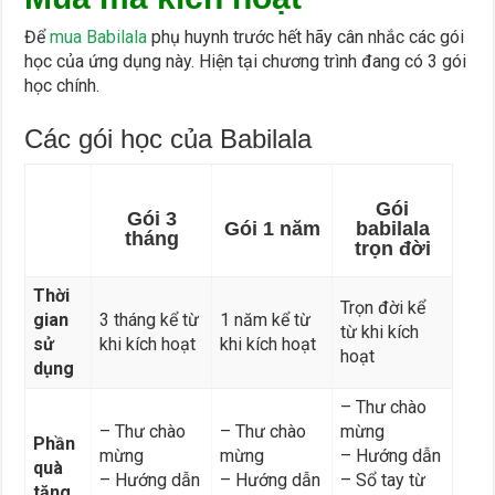
Để
mua Babilala
phụ huynh trước hết hãy cân nhắc các gói
học của ứng dụng này. Hiện tại chương trình đang có 3 gói
học chính.
Các gói học của Babilala
Gói
Gói 3
Gói 1 năm
babilala
tháng
trọn đời
Thời
Trọn đời kể
gian
3 tháng kể từ
1 năm kể từ
từ khi kích
sử
khi kích hoạt
khi kích hoạt
hoạt
dụng
– Thư chào
– Thư chào
– Thư chào
mừng
Phần
mừng
mừng
– Hướng dẫn
quà
– Hướng dẫn
– Hướng dẫn
– Sổ tay từ
tặng