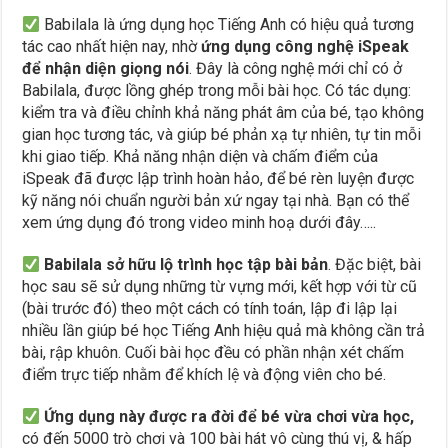
Babilala là ứng dụng học Tiếng Anh có hiệu quả tương
tác cao nhất hiện nay, nhờ
ứng dụng công nghệ iSpeak
để nhận diện giọng nói
. Đây là công nghệ mới chỉ có ở
Babilala, được lồng ghép trong mỗi bài học. Có tác dụng:
kiểm tra và điều chỉnh khả năng phát âm của bé, tạo không
gian học tương tác, và giúp bé phản xạ tự nhiên, tự tin mỗi
khi giao tiếp. Khả năng nhận diện và chấm điểm của
iSpeak đã được lập trình hoàn hảo, để bé rèn luyện được
kỹ năng nói chuẩn người bản xứ ngay tại nhà. Bạn có thể
xem ứng dụng đó trong video minh hoạ dưới đây…..
Babilala sở hữu lộ trình học tập bài bản
. Đặc biệt, bài
học sau sẽ sử dụng những từ vựng mới, kết hợp với từ cũ
(bài trước đó) theo một cách có tính toán, lập đi lập lại
nhiều lần giúp bé học Tiếng Anh hiệu quả mà không cần trả
bài, rập khuôn. Cuối bài học đều có phần nhận xét chấm
điểm trực tiếp nhằm để khích lệ và động viên cho bé.
Ứng dụng này được ra đời để bé vừa chơi vừa học,
có đến 5000 trò chơi và 100 bài hát vô cùng thú vị, & hấp