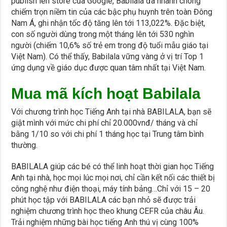
publish lên store của Google, Babilala đã nhanh chóng
chiếm trọn niềm tin của các bậc phụ huynh trên toàn Đông
Nam Á, ghi nhận tốc độ tăng lên tới 113,022%. Đặc biệt,
con số người dùng trong một tháng lên tới 530 nghìn
người (chiếm 10,6% số trẻ em trong độ tuổi mẫu giáo tại
Việt Nam). Có thể thấy, Babilala vững vàng ở vị trí Top 1
ứng dụng về giáo dục được quan tâm nhất tại Việt Nam.
Mua mã kích hoạt Babilala
Với chương trình học Tiếng Anh tại nhà BABILALA, bạn sẽ
giật mình với mức chi phí chỉ 20.000vnđ/ tháng và chỉ
bằng 1/10 so với chi phí 1 tháng học tại Trung tâm bình
thường.
BABILALA giúp các bé có thể linh hoạt thời gian học Tiếng
Anh tại nhà, học mọi lúc mọi nơi, chỉ cần kết nối các thiết bị
công nghệ như điện thoại, máy tính bảng…Chỉ với 15 – 20
phút học tập với BABILALA các bạn nhỏ sẽ được trải
nghiệm chương trình học theo khung CEFR của châu Âu.
Trải nghiệm những bài học tiếng Anh thú vị cùng 100%