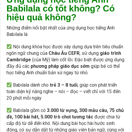
Babilala có tốt không? Có
hiệu quả không?
Những điểm nổi bật nhất của ứng dụng học tiếng Anh
Babilala là:
Nội dung khóa học được xây dựng dựa trên tiêu chuẩn
ngôn ngữ chung của
Châu Âu CEFR
, sử dụng
giáo trình
Cambridge
(của Mỹ) làm cốt lõi. Đặc biệt được ứng dụng
đầy đủ các
phương pháp giáo dục sớm
giúp bé có thể
học tiếng Anh chuẩn bản xứ ngay từ nhỏ.
Babilala dành cho
trẻ 3 – 8 tuổi
, giúp con phát triển
toàn diện kỹ năng nghe – nói – đọc – viết chỉ với 15 đến
20 phút mỗi ngày
Babilala gồm có
3.000 từ vựng, 300 mẫu câu, 75 chủ
đề, 100 bài hát, 5.000 trò chơi tương tác
được chia từ
cấp độ từ dễ đến khó. Nội dung bài học hài hước sinh
động, có sự dẫn dắt từ những giáo viên bản ngữ, cùng với