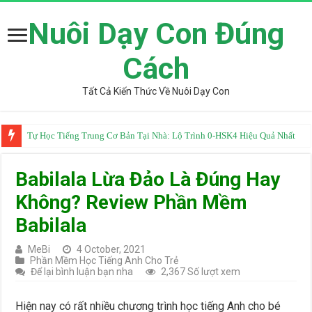
Nuôi Dạy Con Đúng
Cách
Tất Cả Kiến Thức Về Nuôi Dạy Con
Tự Học Tiếng Trung Cơ Bản Tại Nhà: Lộ Trình 0-HSK4 Hiệu Quả Nhất
Babilala Lừa Đảo Là Đúng Hay
Không? Review Phần Mềm
Babilala
MeBi
4 October, 2021
Phần Mềm Học Tiếng Anh Cho Trẻ
Để lại bình luận bạn nha
2,367 Số lượt xem
Hiện nay có rất nhiều chương trình học tiếng Anh cho bé