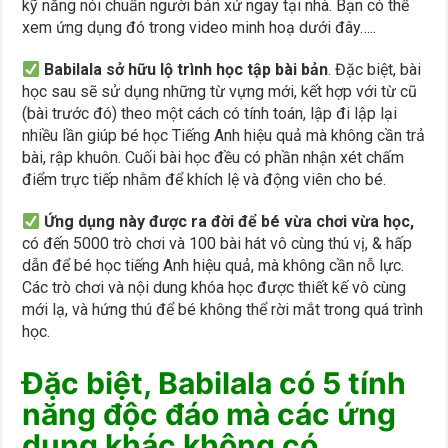
kỹ năng nói chuẩn người bản xứ ngay tại nhà. Bạn có thể
xem ứng dụng đó trong video minh hoạ dưới đây…..
Babilala sở hữu lộ trình học tập bài bản
. Đặc biệt, bài
học sau sẽ sử dụng những từ vựng mới, kết hợp với từ cũ
(bài trước đó) theo một cách có tính toán, lập đi lập lại
nhiều lần giúp bé học Tiếng Anh hiệu quả mà không cần trả
bài, rập khuôn. Cuối bài học đều có phần nhận xét chấm
điểm trực tiếp nhằm để khích lệ và động viên cho bé.
Ứng dụng này được ra đời để bé vừa chơi vừa học,
có đến 5000 trò chơi và 100 bài hát vô cùng thú vị, & hấp
dẫn để bé học tiếng Anh hiệu quả, mà không cần nỗ lực.
Các trò chơi và nội dung khóa học được thiết kế vô cùng
mới lạ, và hứng thú để bé không thể rời mắt trong quá trình
học.
Đặc biệt, Babilala có 5 tính
năng độc đáo mà các ứng
dụng khác không có