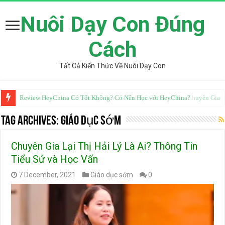
Nuôi Dạy Con Đúng
Cách
Tất Cả Kiến Thức Về Nuôi Dạy Con
Review HeyChina Có Tốt Không? Có Nên Học với HeyChina?
Từ Điển Mazii Có Tốt Không? Review Chi Tiết Từ Góc Nhìn Chuyên Gia
Tag Archives:
Giáo dục sớm
Chuyên Gia Lại Thị Hải Lý Là Ai? Thông Tin
Tiểu Sử và Học Vấn
7 December, 2021
Giáo dục sớm
0