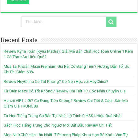
Xem thêm
Recent Posts
Review Kyna Toán (Kyna Maths): Giải Mã Bản Chất Học Toán Online 1 Kèm
1 Có Thực Sự Hiệu Quả?
Mua Tài Khoản Mazii Premium Giá Rẻ: Có Đáng Tiền? Hướng Dẫn Tối Ưu
Chi Phí Giảm 60%
Review HeyChina Có Tốt Không? Có Nên Học với HeyChina?
Từ Điển Mazii Có Tốt Không? Review Chi Tiết Từ Góc Nhìn Chuyên Gia
Hanzii VIP Là Gì? Có Đáng Tiền Không? Review Chi Tiết & Cách Săn Mã
Giảm Giá TRUNG88
Tự Học Tiếng Trung Cơ Bản Tại Nhà: Lộ Trình 0-HSK4 Hiệu Quả Nhất
Sách Học Tiếng Trung Cho Người Mới Bắt Đầu Review Chi Tiết
Mẹo Nhớ Chữ Hán Lâu Nhất: 7 Phương Pháp Khoa Học Bẻ Khóa Vạn Tự